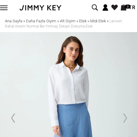
TR
0
Ana Sayfa
Daha Fazla Giyim
Alt Giyim
Etek
Midi Etek
>
>
>
>
>
Lacivert
Rahat Kesim Normal Bel Yırtmaç Detaylı Dokuma Etek