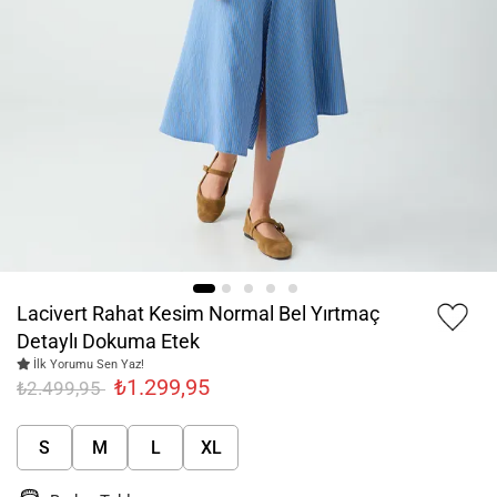
Lacivert Rahat Kesim Normal Bel Yırtmaç
Detaylı Dokuma Etek
İlk Yorumu Sen Yaz!
₺1.299,95
₺2.499,95
S
M
L
XL