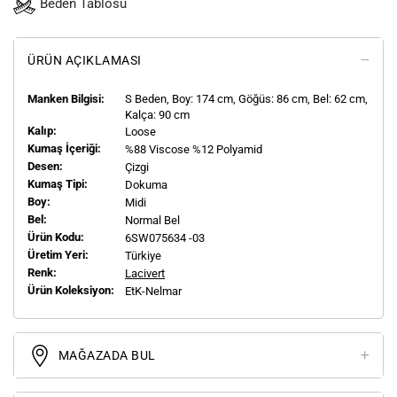
Beden Tablosu
ÜRÜN AÇIKLAMASI
Manken Bilgisi:
S
Beden, Boy:
174
cm, Göğüs: 86 cm, Bel: 62 cm,
Kalça: 90 cm
Kalıp:
Loose
Kumaş İçeriği:
%88 Viscose %12 Polyamid
Desen:
Çizgi
Kumaş Tipi:
Dokuma
Boy:
Midi
Bel:
Normal Bel
Ürün Kodu:
6SW075634 -03
Üretim Yeri:
Türkiye
Renk:
Lacivert
Ürün Koleksiyon:
EtK-Nelmar
MAĞAZADA BUL