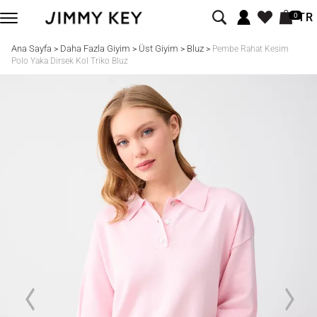
TR
0
Ana Sayfa
Daha Fazla Giyim
Üst Giyim
Bluz
>
>
>
>
Pembe Rahat Kesim
Polo Yaka Dirsek Kol Triko Bluz