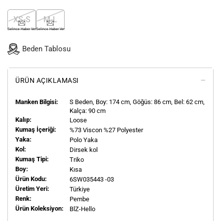
XS-S
M-L
Gelince Haber Ver
Gelince Haber Ver
Beden Tablosu
ÜRÜN AÇIKLAMASI
Manken Bilgisi:
S
Beden, Boy:
174
cm, Göğüs: 86 cm, Bel: 62 cm,
Kalça: 90 cm
Kalıp:
Loose
Kumaş İçeriği:
%73 Viscon %27 Polyester
Yaka:
Polo Yaka
Kol:
Dirsek kol
Kumaş Tipi:
Triko
Boy:
Kısa
Ürün Kodu:
6SW035443 -03
Üretim Yeri:
Türkiye
Renk:
Pembe
Ürün Koleksiyon:
BlZ-Hello