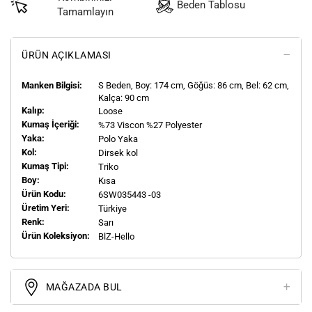
Beden Tablosu
Tamamlayın
ÜRÜN AÇIKLAMASI
Manken Bilgisi:
S
Beden, Boy:
174
cm, Göğüs: 86 cm, Bel: 62 cm,
Kalça: 90 cm
Kalıp:
Loose
Kumaş İçeriği:
%73 Viscon %27 Polyester
Yaka:
Polo Yaka
Kol:
Dirsek kol
Kumaş Tipi:
Triko
Boy:
Kısa
Ürün Kodu:
6SW035443 -03
Üretim Yeri:
Türkiye
Renk:
Sarı
Ürün Koleksiyon:
BlZ-Hello
MAĞAZADA BUL