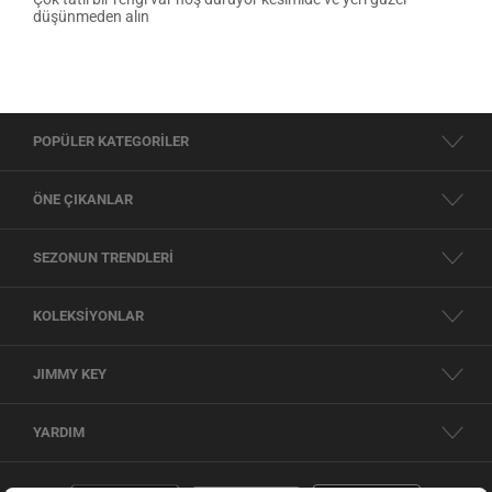
düşünmeden alın
POPÜLER KATEGORİLER
ÖNE ÇIKANLAR
SEZONUN TRENDLERİ
KOLEKSİYONLAR
JIMMY KEY
YARDIM