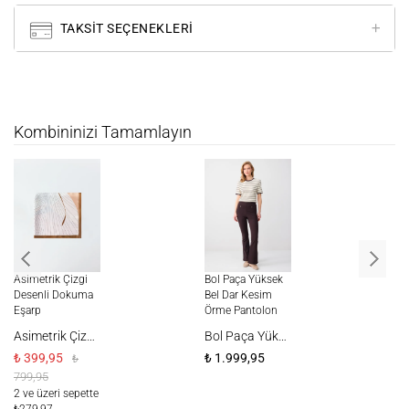
TAKSIT SEÇENEKLERI
Kombininizi Tamamlayın
Asimetrik Çizgi
Bol Paça Yüksek
Gü
Desenli Dokuma
Bel Dar Kesim
İn
Eşarp
Örme Pantolon
Asimetrik Çizgi Desenli Dokuma Eşarp
Bol Paça Yüksek Bel Dar Kesim Örme Pantolon
₺ 
₺ 399,95
₺ 1.999,95
₺
59
799,95
2 
2 ve üzeri sepette
₺2