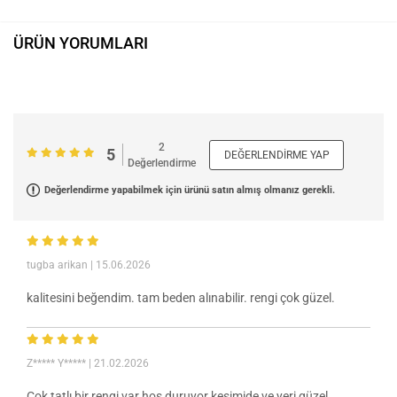
ÜRÜN YORUMLARI
2
5
DEĞERLENDIRME YAP
Değerlendirme
Değerlendirme yapabilmek için ürünü satın almış olmanız gerekli.
tugba arikan
| 15.06.2026
kalitesini beğendim. tam beden alınabilir. rengi çok güzel.
Z***** Y*****
| 21.02.2026
Çok tatlı bir rengi var hoş duruyor kesimide ve yeri güzel