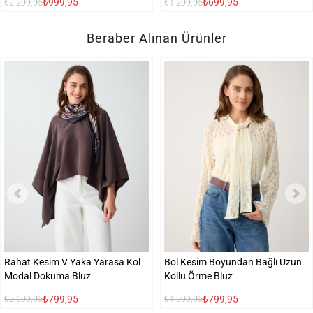
₺999,95
₺699,95
₺2.299,95
₺1.299,95
Beraber Alınan Ürünler
Rahat Kesim V Yaka Yarasa Kol
Bol Kesim Boyundan Bağlı Uzun
Modal Dokuma Bluz
Kollu Örme Bluz
₺799,95
₺799,95
₺2.699,95
₺1.999,95