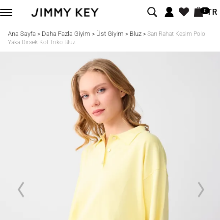
TR
0
Ana Sayfa
Daha Fazla Giyim
Üst Giyim
Bluz
>
>
>
>
Sarı Rahat Kesim Polo
Yaka Dirsek Kol Triko Bluz