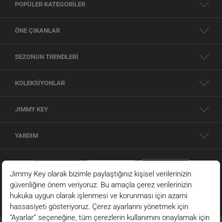
POPÜLER KATEGORİLER
ÖNE ÇIKANLAR
SEZONUN TRENDLERİ
KOLEKSİYONLAR
JIMMY KEY
YARDIM