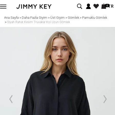
TR
0
Ana Sayfa
Daha Fazla Giyim
Üst Giyim
Gömlek
Pamuklu Gömlek
>
>
>
>
>
Siyah Rahat Kesim Truvakar Kol Uzun Gömlek