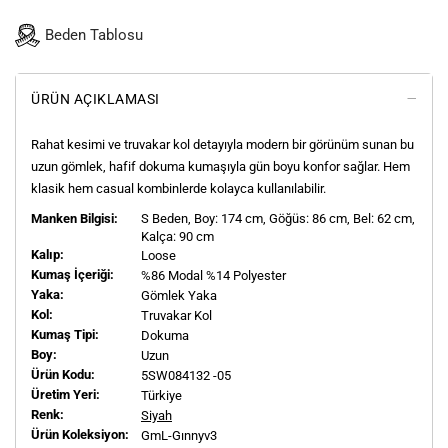
Beden Tablosu
ÜRÜN AÇIKLAMASI
Rahat kesimi ve truvakar kol detayıyla modern bir görünüm sunan bu
uzun gömlek, hafif dokuma kumaşıyla gün boyu konfor sağlar. Hem
klasik hem casual kombinlerde kolayca kullanılabilir.
Manken Bilgisi:
S
Beden, Boy:
174
cm, Göğüs: 86 cm, Bel: 62 cm,
Kalça: 90 cm
Kalıp:
Loose
Kumaş İçeriği:
%86 Modal %14 Polyester
Yaka:
Gömlek Yaka
Kol:
Truvakar Kol
Kumaş Tipi:
Dokuma
Boy:
Uzun
Ürün Kodu:
5SW084132 -05
Üretim Yeri:
Türkiye
Renk:
Siyah
Ürün Koleksiyon:
GmL-Gınnyv3