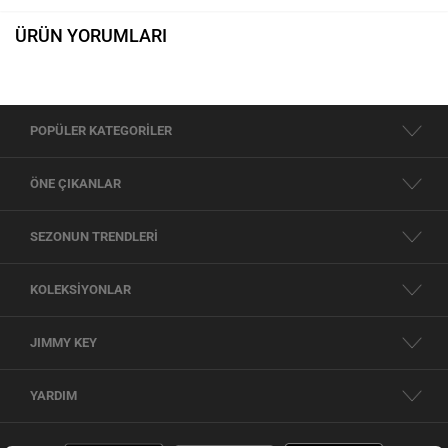
ÜRÜN YORUMLARI
POPÜLER KATEGORİLER
ÖNE ÇIKANLAR
SEZONUN TRENDLERİ
KOLEKSİYONLAR
JIMMY KEY
YARDIM