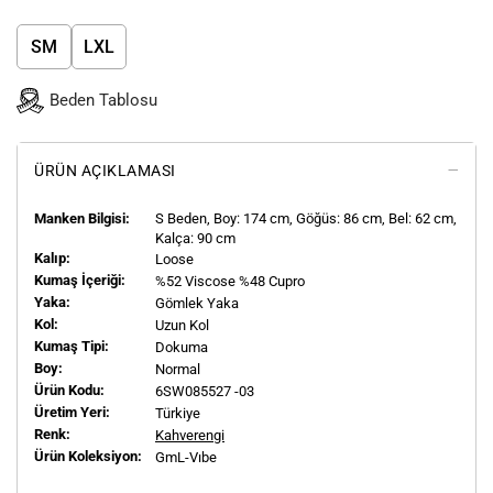
SM
LXL
Beden Tablosu
ÜRÜN AÇIKLAMASI
Manken Bilgisi:
S
Beden, Boy:
174
cm, Göğüs: 86 cm, Bel: 62 cm,
Kalça: 90 cm
Kalıp:
Loose
Kumaş İçeriği:
%52 Viscose %48 Cupro
Yaka:
Gömlek Yaka
Kol:
Uzun Kol
Kumaş Tipi:
Dokuma
Boy:
Normal
Ürün Kodu:
6SW085527 -03
Üretim Yeri:
Türkiye
Renk:
Kahverengi
Ürün Koleksiyon:
GmL-Vıbe