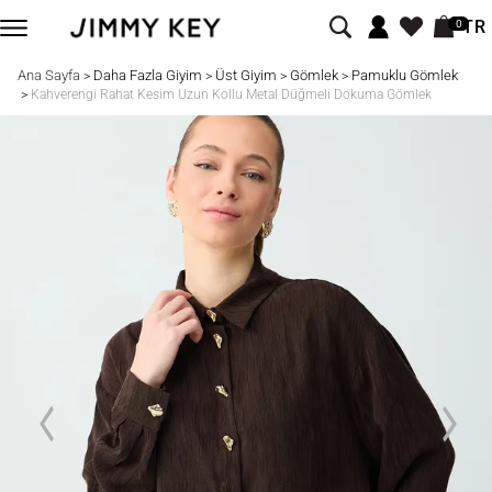
TR
0
Ana Sayfa
Daha Fazla Giyim
Üst Giyim
Gömlek
Pamuklu Gömlek
>
>
>
>
>
Kahverengi Rahat Kesim Uzun Kollu Metal Düğmeli Dokuma Gömlek