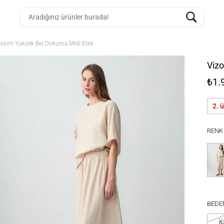
Kesim Yüksek Bel Dokuma Midi Etek
Viz
₺1.
2. 
RENK
BEDE
X