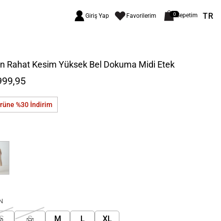
TR
0
Sepetim
Giriş Yap
Favorilerim
on Rahat Kesim Yüksek Bel Dokuma Midi Etek
999,95
ürüne %30
İndirim
N
S
S
M
L
XL