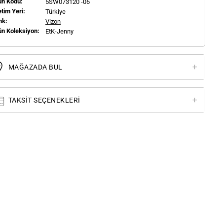
ün Kodu:
5SW073120 -06
tim Yeri:
Türkiye
nk:
Vizon
ün Koleksiyon:
EtK-Jenny
MAĞAZADA BUL
TAKSIT SEÇENEKLERI