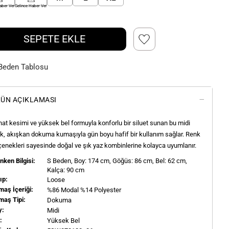
aber Ver
Gelince Haber Ver
SEPETE EKLE
Beden Tablosu
ÜN AÇIKLAMASI
at kesimi ve yüksek bel formuyla konforlu bir siluet sunan bu midi
k, akışkan dokuma kumaşıyla gün boyu hafif bir kullanım sağlar. Renk
enekleri sayesinde doğal ve şık yaz kombinlerine kolayca uyumlanır.
ken Bilgisi:
S
Beden, Boy:
174
cm, Göğüs: 86 cm, Bel: 62 cm,
Kalça: 90 cm
ıp:
Loose
aş İçeriği:
%86 Modal %14 Polyester
maş Tipi:
Dokuma
y:
Midi
l:
Yüksek Bel