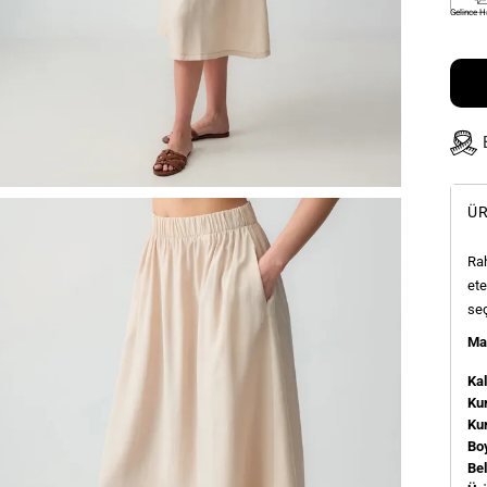
Gelince H
ÜR
Rah
ete
seç
Man
Kal
Kum
Ku
Bo
Be