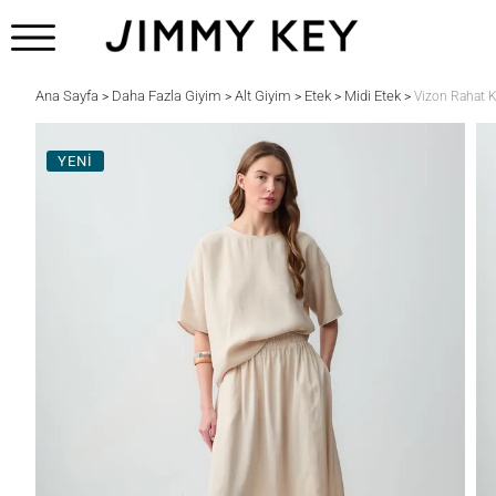
Ana Sayfa
Daha Fazla Giyim
Alt Giyim
Etek
Midi Etek
>
>
>
>
>
Vizon Rahat 
YENİ