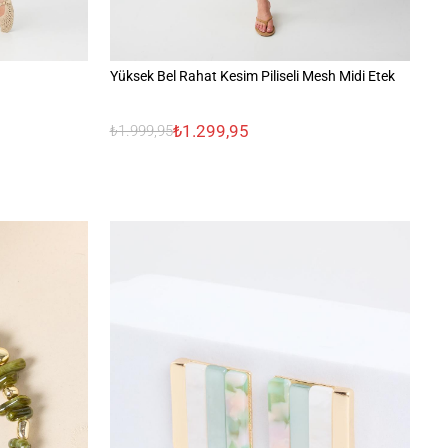
Yüksek Bel Rahat Kesim Piliseli Mesh Midi Etek
Yü
₺1.299,95
₺1.999,95
₺1