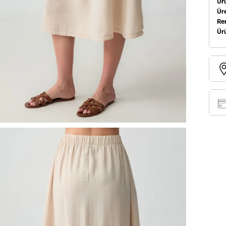
Ür
Üre
Re
Ür