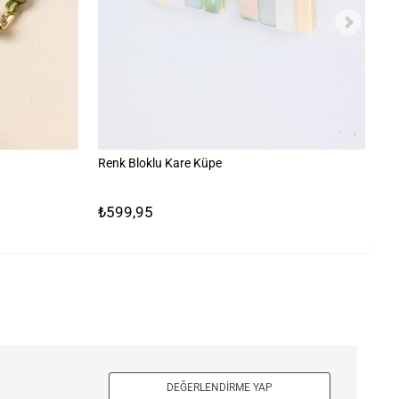
Renk Bloklu Kare Küpe
Bü
₺599,95
₺1
DEĞERLENDIRME YAP