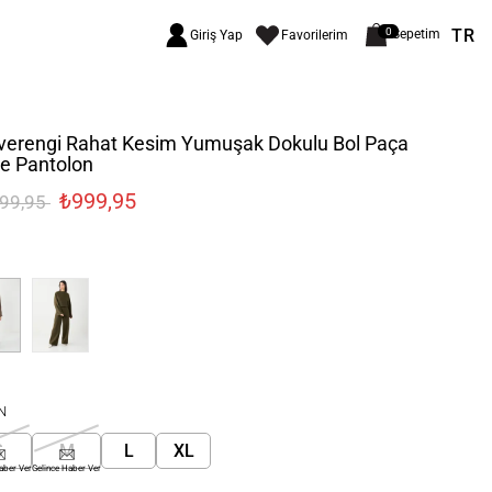
TR
0
Sepetim
Giriş Yap
Favorilerim
verengi Rahat Kesim Yumuşak Dokulu Bol Paça
e Pantolon
₺999,95
499,95
N
S
M
L
XL
aber Ver
Gelince Haber Ver