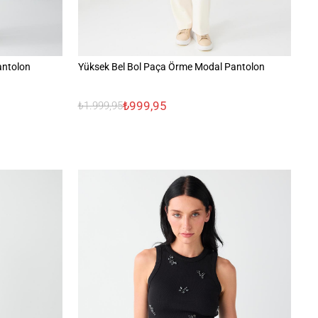
antolon
Yüksek Bel Bol Paça Örme Modal Pantolon
Yü
₺999,95
₺1.999,95
₺2