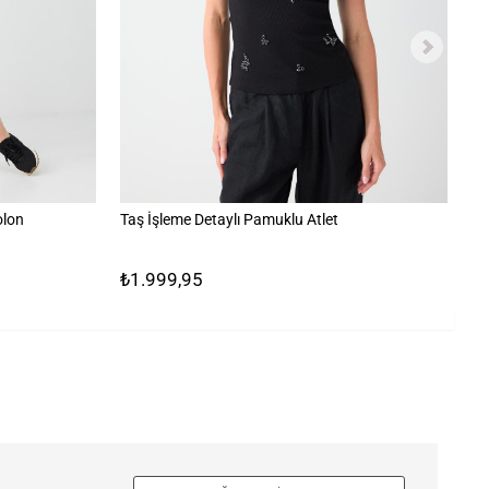
olon
Taş İşleme Detaylı Pamuklu Atlet
%1
₺1.999,95
₺