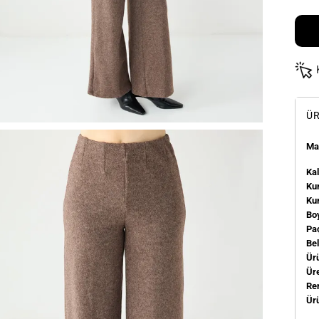
ÜR
Man
Kal
Kum
Ku
Bo
Pa
Be
Ür
Üre
Re
Ür