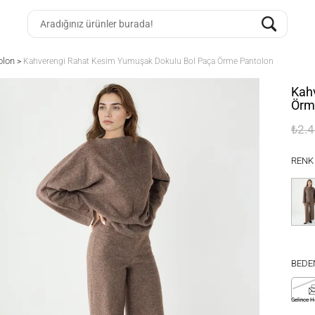
olon
>
Kahverengi Rahat Kesim Yumuşak Dokulu Bol Paça Örme Pantolon
Kah
Örm
₺2.
RENK
BEDE
Gelince H