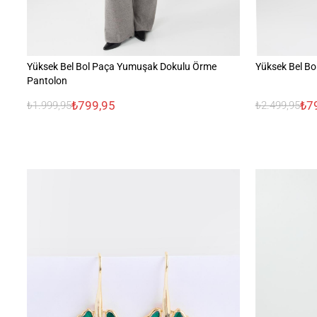
Yüksek Bel Bol Paça Yumuşak Dokulu Örme
Yüksek Bel Bol
Pantolon
₺799,95
₺7
₺1.999,95
₺2.499,95