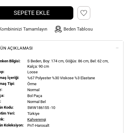
SEPETE EKLE
Kombininizi Tamamlayın
Beden Tablosu
ÜN AÇIKLAMASI
ken Bilgisi:
S
Beden, Boy:
174
cm, Göğüs: 86 cm, Bel: 62 cm,
Kalça: 90 cm
ıp:
Loose
aş İçeriği:
%67 Polyester %30 Viskose %3 Elastane
maş Tipi:
Örme
y:
Normal
ça:
Bol Paça
l:
Normal Bel
ün Kodu:
5WW186155 -10
tim Yeri:
Türkiye
nk:
Kahverengi
ün Koleksiyon:
PnT-Harosalt