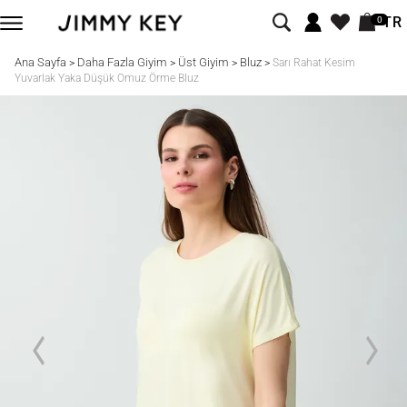
TR
0
Ana Sayfa
Daha Fazla Giyim
Üst Giyim
Bluz
>
>
>
>
Sarı Rahat Kesim
Yuvarlak Yaka Düşük Omuz Örme Bluz