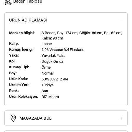
Beden Tablosu
ÜRÜN AÇIKLAMASI
Manken Bilgisi:
S
Beden, Boy:
174
cm, Göğüs: 86 cm, Bel: 62 cm,
Kalça: 90 cm
Kalıp:
Loose
Kumaş İçeriği:
%96 Vıscose %4 Elastane
Yaka:
Yuvarlak Yaka
Kol:
Düşük Omuz
Kumaş Tipi:
Örme
Boy:
Normal
Ürün Kodu:
6SW037212 -04
Üretim Yeri:
Türkiye
Renk:
Sarı
Ürün Koleksiyon:
BlZ-Maara
MAĞAZADA BUL