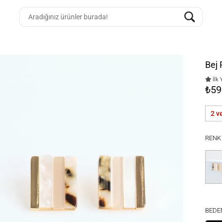
Bej 
İlk 
₺59
2 v
RENK
BEDE