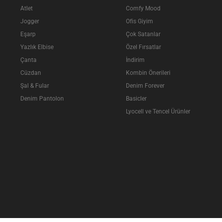
Atlet
Comfy Mood
Jogger
Ofis Giyim
Eşarp
Çok Satanlar
Yazlık Elbise
Özel Fırsatlar
Çanta
İndirim
Cüzdan
Kombin Önerileri
Şal & Fular
Denim Forever
Denim Pantolon
Basicler
Lyocell ve Tencel Ürünler