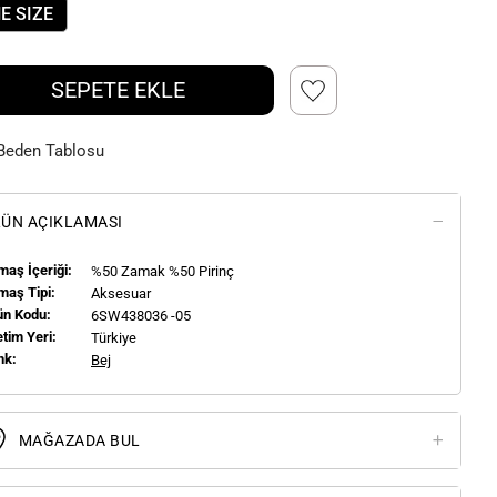
E SIZE
SEPETE EKLE
Beden Tablosu
ÜN AÇIKLAMASI
aş İçeriği:
%50 Zamak %50 Pirinç
maş Tipi:
Aksesuar
ün Kodu:
6SW438036 -05
tim Yeri:
Türkiye
nk:
Bej
MAĞAZADA BUL