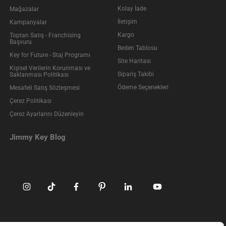
Kolay İade
Mağazalar
İletişim
Kampanyalar
Kargo
Toptan Satış - Franchising
Başvuru
Beden Tablosu
Key for Future - Staj Programı
Site Haritası
Kişisel Verilerin Korunması ve
Sipariş Takibi
Saklanması Politikası
Ödeme Seçenekleri
Mesafeli Satış Sözleşmesi
Çerez Politikası
Çerez Ayarlarını Düzenleyin
Jimmy Key Blog