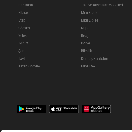
Pantolon
Takı ve Aksesuar Modelleri
Elbise
Mini Elbise
Etek
Midi Elbise
Gömlek
Küpe
Yelek
Broş
T-shirt
Kolye
Şort
Bileklik
Tayt
Kumaş Pantolon
Keten Gömlek
Mini Etek