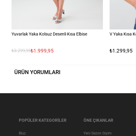
Yuvarlak Yaka Kolsuz Desenli Kısa Elbise
V Yaka Kısa K
₺1.999,95
₺1.299,95
₺3.299,95
ÜRÜN YORUMLARI
POPÜLER KATEGORİLER
ÖNE ÇIKANLAR
Bluz
Yeni Sezon Giyim