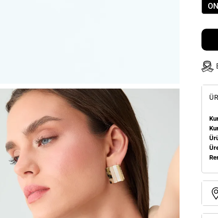
ON
ÜR
Kum
Ku
Ür
Üre
Re