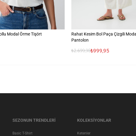
ollu Modal Örme Tişört
Rahat Kesim Bol Paça Çizgili Mo
Pantolon
₺999,95
₺2.699,95
SEZONUN TRENDLERİ
KOLEKSİYONLAR
Basic T-Shirt
Ketenler