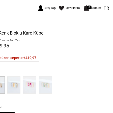
TR
0
Sepetim
Giriş Yap
Favorilerim
Renk Bloklu Kare Küpe
Yorumu Sen Yaz!
9,95
e üzeri sepette
₺419,97
N