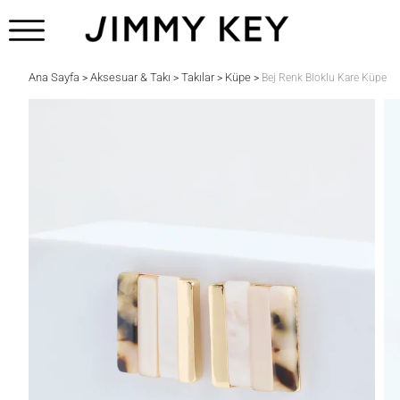
Ana Sayfa
Aksesuar & Takı
Takılar
Küpe
>
>
>
>
Bej Renk Bloklu Kare Küpe