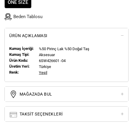
ONE SIZE
Beden Tablosu
ÜRÜN AÇIKLAMASI
Kumaş İçeriği:
%50 Pirinç Lak %50 Doğal Taş
Kumaş Tipi:
Aksesuar
Ürün Kodu:
6SW426601 -04
Üretim Yeri:
Türkiye
Renk:
Yeşil
MAĞAZADA BUL
TAKSIT SEÇENEKLERI