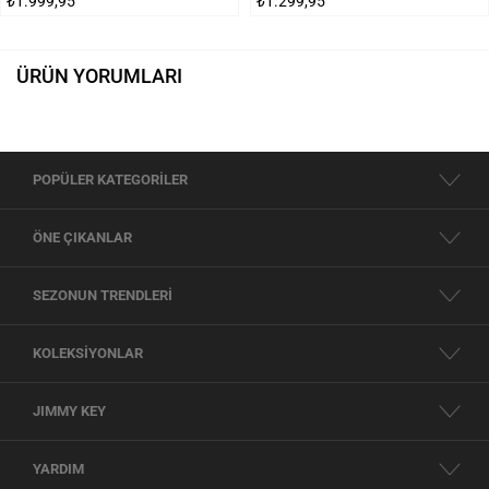
₺1.999,95
₺1.299,95
ÜRÜN YORUMLARI
POPÜLER KATEGORİLER
ÖNE ÇIKANLAR
SEZONUN TRENDLERİ
KOLEKSİYONLAR
JIMMY KEY
YARDIM