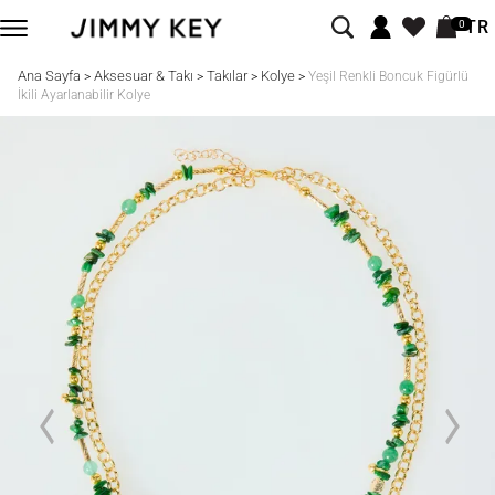
TR
0
Ana Sayfa
Aksesuar & Takı
Takılar
Kolye
>
>
>
>
Yeşil Renkli Boncuk Figürlü
İkili Ayarlanabilir Kolye