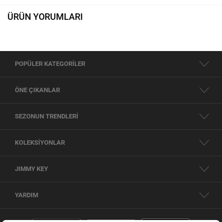
ÜRÜN YORUMLARI
POPÜLER KATEGORİLER
ÖNE ÇIKANLAR
SEZONUN TRENDLERİ
KOLEKSİYONLAR
JIMMY KEY
YARDIM