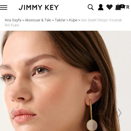
TR
0
Ana Sayfa
Aksesuar & Takı
Takılar
Küpe
>
>
>
>
Sarı Sedef Detaylı Yuvarlak
İkili Küpe