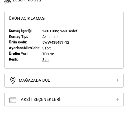
Beden Tablosu
ÜRÜN AÇIKLAMASI
Kumaş İçeriği:
%50 Pirinç %50 Sedef
Kumaş Tipi:
Aksesuar
Ürün Kodu:
5WW435451 -12
Ayarlanabilir/Sabit:
Sabit
Üretim Yeri:
Türkiye
Renk:
Sarı
MAĞAZADA BUL
TAKSIT SEÇENEKLERI