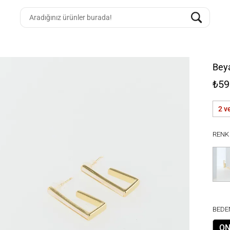
Beya
₺59
2 v
RENK
BEDE
ON