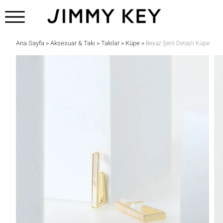
Ana Sayfa
Aksesuar & Takı
Takılar
Küpe
>
>
>
>
Beyaz Şerit Detaylı Küpe