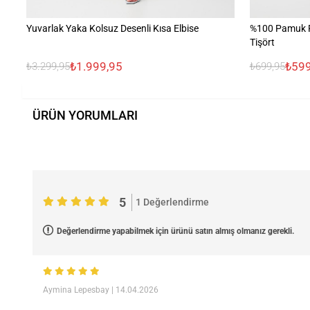
Yuvarlak Yaka Kolsuz Desenli Kısa Elbise
%100 Pamuk R
Tişört
₺1.999,95
₺599
₺3.299,95
₺699,95
ÜRÜN YORUMLARI
5
1 Değerlendirme
Değerlendirme yapabilmek için ürünü satın almış olmanız gerekli.
Aymina Lepesbay
| 14.04.2026