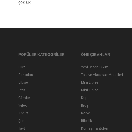
çok şık
POPÜLER KATEGORİLER
ÖNE ÇIKANLAR
Bluz
Yeni Sezon Giyim
Pantolon
Takı ve Aksesuar Modelleri
Elbise
Mini Elbise
Etek
Midi Elbise
Gömlek
Küpe
Yelek
Broş
T-shirt
Kolye
Şort
Bileklik
Tayt
Kumaş Pantolon