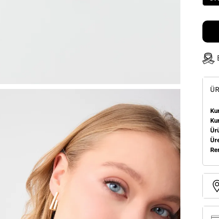
ÜR
Kum
Ku
Ür
Üre
Re