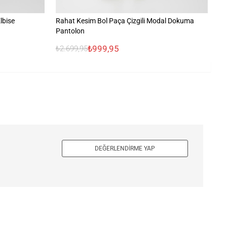
lbise
Rahat Kesim Bol Paça Çizgili Modal Dokuma
Pa
Pantolon
₺999,95
₺2.699,95
₺6
DEĞERLENDIRME YAP