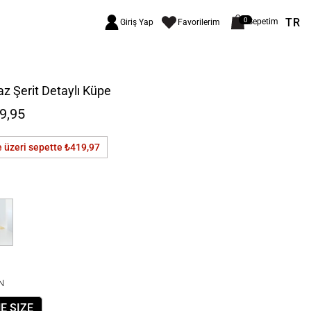
TR
0
Sepetim
Giriş Yap
Favorilerim
z Şerit Detaylı Küpe
9,95
e üzeri sepette
₺419,97
N
E SIZE