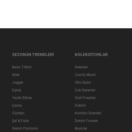
SEZONUN TRENDLERİ
KOLEKSİYONLAR
Basic T-Shirt
Ketenler
Atlet
Comfy Mood
Jogger
Ofis Giyim
Eşarp
Çok Satanlar
Yazlık Elbise
Özel Fırsatlar
Çanta
İndirim
Cüzdan
Kombin Önerileri
Şal & Fular
Denim Forever
Denim Pantolon
Basicler