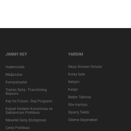
JIMMY KEY
YARDIM
Sıkça Sorulan Sorular
Hakkımızda
Kolay İade
Mağazalar
İletişim
Kampanyalar
Kargo
Toptan Satış - Franchising
Başvuru
Beden Tablosu
Key for Future - Staj Programı
Site Haritası
Kişisel Verilerin Korunması ve
Sipariş Takibi
Saklanması Politikası
Ödeme Seçenekleri
Mesafeli Satış Sözleşmesi
Çerez Politikası