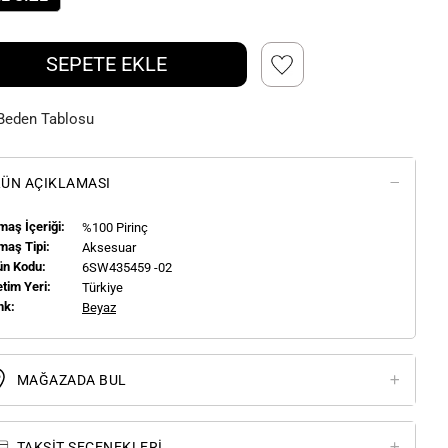
SEPETE EKLE
Beden Tablosu
ÜN AÇIKLAMASI
aş İçeriği:
%100 Pirinç
maş Tipi:
Aksesuar
ün Kodu:
6SW435459 -02
tim Yeri:
Türkiye
nk:
Beyaz
MAĞAZADA BUL
TAKSIT SEÇENEKLERI