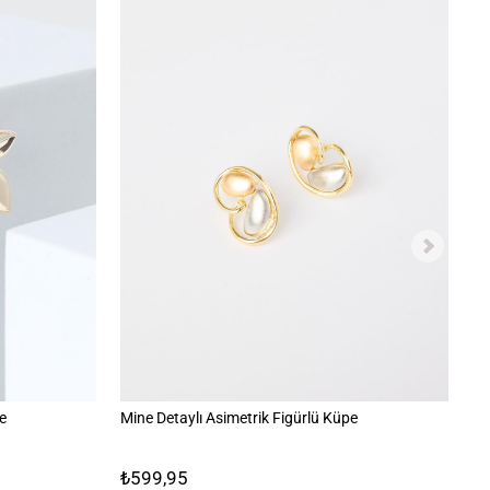
e
Mine Detaylı Asimetrik Figürlü Küpe
Re
₺599,95
₺