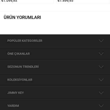
₺1.099,95
₺1.499,95
ÜRÜN YORUMLARI
POPÜLER KATEGORİLER
ÖNE ÇIKANLAR
SEZONUN TRENDLERİ
KOLEKSİYONLAR
JIMMY KEY
YARDIM