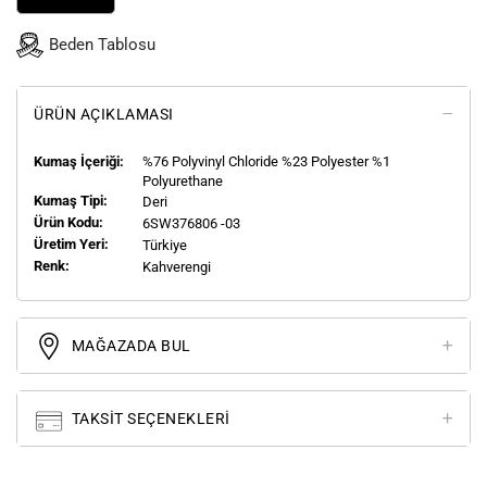
Beden Tablosu
ÜRÜN AÇIKLAMASI
Kumaş İçeriği:
%76 Polyvinyl Chloride %23 Polyester %1
Polyurethane
Kumaş Tipi:
Deri
Ürün Kodu:
6SW376806 -03
Üretim Yeri:
Türkiye
Renk:
Kahverengi
MAĞAZADA BUL
TAKSIT SEÇENEKLERI