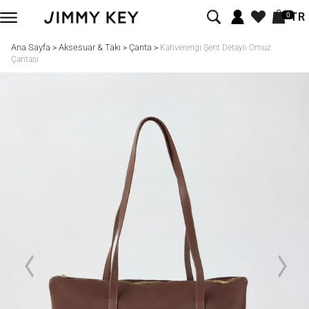
TR
0
Ana Sayfa
Aksesuar & Takı
Çanta
>
>
>
Kahverengi Şerit Detaylı Omuz
Çantası