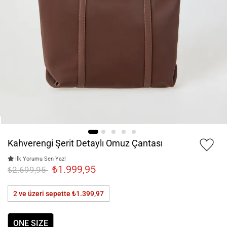
Kahverengi Şerit Detaylı Omuz Çantası
İlk Yorumu Sen Yaz!
₺1.999,95
₺2.699,95
2 ve üzeri sepette
₺1.399,97
ONE SIZE