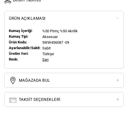
Beden Tablosu
ÜRÜN AÇIKLAMASI
Kumaş İçeriği:
%50 Pirinç %50 Akrilik
Kumaş Tipi:
Aksesuar
Ürün Kodu:
5WW436087 -09
Ayarlanabilir/Sabit:
Sabit
Üretim Yeri:
Türkiye
Renk:
Sarı
MAĞAZADA BUL
TAKSIT SEÇENEKLERI