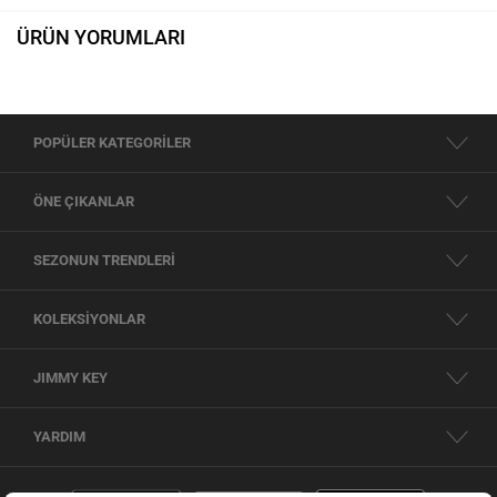
ÜRÜN YORUMLARI
POPÜLER KATEGORİLER
ÖNE ÇIKANLAR
SEZONUN TRENDLERİ
KOLEKSİYONLAR
JIMMY KEY
YARDIM