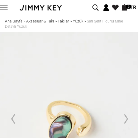
TR
0
Ana Sayfa
Aksesuar & Takı
Takılar
Yüzük
>
>
>
>
Sarı Şerit Figürlü Mine
Detaylı Yüzük