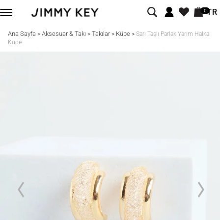
TR
0
Ana Sayfa
Aksesuar & Takı
Takılar
Küpe
>
>
>
>
Sarı Taşlı Parlak Yarım Halka
Küpe