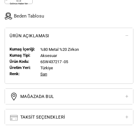
Gelince Haber Ver
Beden Tablosu
ÜRÜN AÇIKLAMASI
Kumaş İçeriği:
%80 Metal %20 Zirkon
Kumaş Tipi:
Aksesuar
Ürün Kodu:
6SW437217 -05
Üretim Yeri:
Türkiye
Renk:
Sarı
MAĞAZADA BUL
TAKSIT SEÇENEKLERI