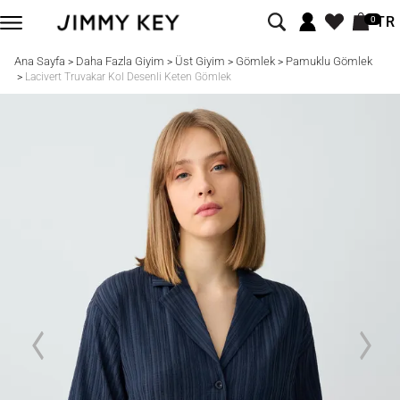
TR
0
Ana Sayfa
Daha Fazla Giyim
Üst Giyim
Gömlek
Pamuklu Gömlek
>
>
>
>
>
Lacivert Truvakar Kol Desenli Keten Gömlek