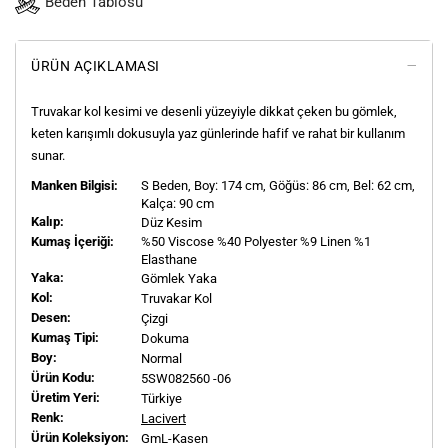
Beden Tablosu
ÜRÜN AÇIKLAMASI
Truvakar kol kesimi ve desenli yüzeyiyle dikkat çeken bu gömlek,
keten karışımlı dokusuyla yaz günlerinde hafif ve rahat bir kullanım
sunar.
Manken Bilgisi:
S
Beden, Boy:
174
cm, Göğüs: 86 cm, Bel: 62 cm,
Kalça: 90 cm
Kalıp:
Düz Kesim
Kumaş İçeriği:
%50 Viscose %40 Polyester %9 Linen %1
Elasthane
Yaka:
Gömlek Yaka
Kol:
Truvakar Kol
Desen:
Çizgi
Kumaş Tipi:
Dokuma
Boy:
Normal
Ürün Kodu:
5SW082560 -06
Üretim Yeri:
Türkiye
Renk:
Lacivert
Ürün Koleksiyon:
GmL-Kasen