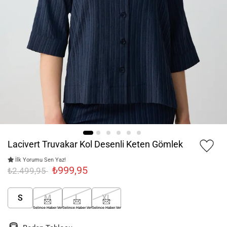
Lacivert Truvakar Kol Desenli Keten Gömlek
İlk Yorumu Sen Yaz!
₺999,95
₺2.499,95
S
M
L
XL
Gelince Haber Ver
Gelince Haber Ver
Gelince Haber Ver