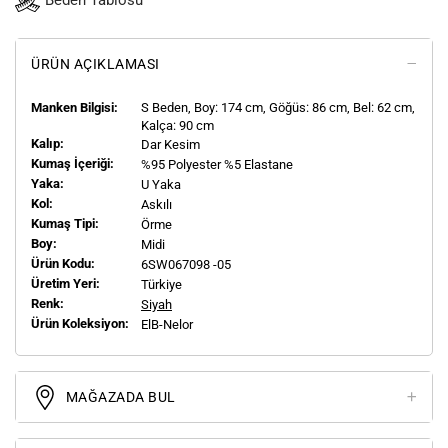
Beden Tablosu
ÜRÜN AÇIKLAMASI
Manken Bilgisi:
S
Beden, Boy:
174
cm, Göğüs: 86 cm, Bel: 62 cm,
Kalça: 90 cm
Kalıp:
Dar Kesim
Kumaş İçeriği:
%95 Polyester %5 Elastane
Yaka:
U Yaka
Kol:
Askılı
Kumaş Tipi:
Örme
Boy:
Midi
Ürün Kodu:
6SW067098 -05
Üretim Yeri:
Türkiye
Renk:
Siyah
Ürün Koleksiyon:
ElB-Nelor
MAĞAZADA BUL