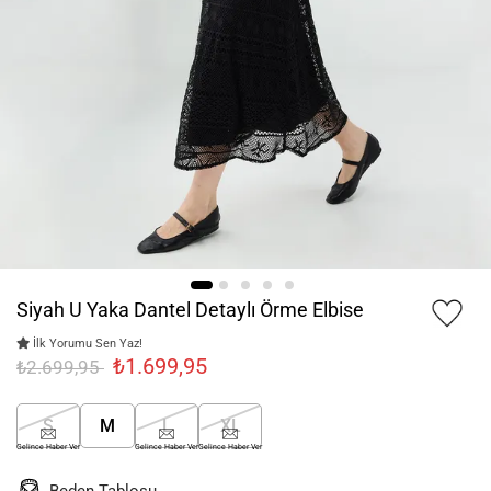
Siyah U Yaka Dantel Detaylı Örme Elbise
İlk Yorumu Sen Yaz!
₺1.699,95
₺2.699,95
S
M
L
XL
Gelince Haber Ver
Gelince Haber Ver
Gelince Haber Ver