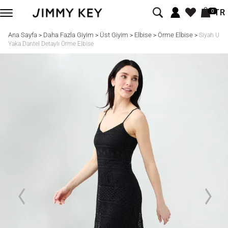
TR
0
Ana Sayfa
Daha Fazla Giyim
Üst Giyim
Elbise
Örme Elbise
>
>
>
>
>
Siyah U
Yaka Dantel Detaylı Örme Elbise