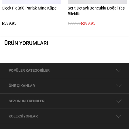
Çiçek Figürlü Parlak Mine Küpe
Şerit Detaylı Boncuklu Doğal Taş
Bileklik
₺599,95
₺299,95
₺999,95
ÜRÜN YORUMLARI
POPÜLER KATEGORİLER
ÖNE ÇIKANLAR
SEZONUN TRENDLERİ
KOLEKSİYONLAR