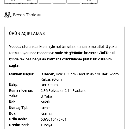
Gelince Haber Ver
Gelince Haber Ver
Gelince Haber Ver
Beden Tablosu
ÜRÜN AÇIKLAMASI
Vücuda oturan dar kesimiyle net bir siluet sunan örme atlet, U yaka
formu sayesinde modern ve sade bir görünüm kazanır. Günlük stil
içinde tek başına ya da katmanlı kombinlerde pratik bir kullanım
sağlar.
Manken Bilgisi:
S
Beden, Boy:
174
cm, Göğüs: 86 cm, Bel: 62 cm,
Kalça: 90 cm
Kalıp:
Dar Kesim
Kumaş İçeriği:
%86 Polyester %14 Elastane
Yaka:
U Yaka
Kol:
Askılı
Kumaş Tipi:
Örme
Boy:
Normal
Ürün Kodu:
6SW015475 -01
Üretim Yeri:
Türkiye