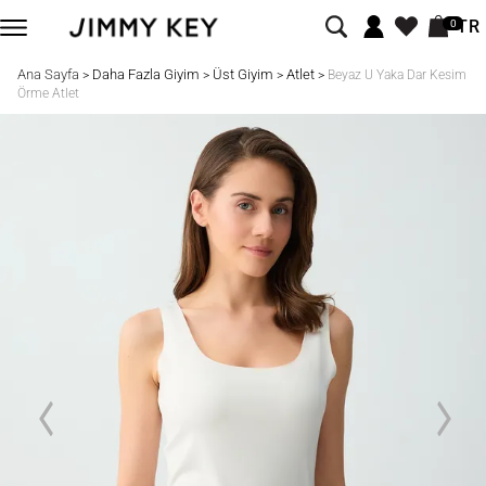
TR
0
Ana Sayfa
Daha Fazla Giyim
Üst Giyim
Atlet
>
>
>
>
Beyaz U Yaka Dar Kesim
Örme Atlet