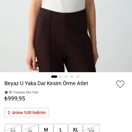
Beyaz U Yaka Dar Kesim Örme Atlet
İlk Yorumu Sen Yaz!
₺999,95
2. ürüne %30
İndirim
XS
S
M
L
XL
XXL