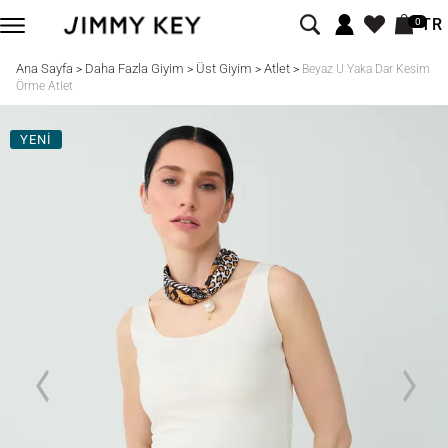
TR
0
Ana Sayfa
Daha Fazla Giyim
Üst Giyim
Atlet
>
>
>
>
Beyaz U Yaka Dar Kesim
Örme Atlet
YENİ