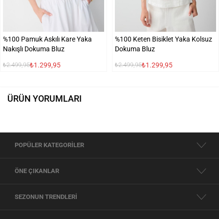
%100 Pamuk Askılı Kare Yaka
%100 Keten Bisiklet Yaka Kolsuz
Nakışlı Dokuma Bluz
Dokuma Bluz
₺1.299,95
₺1.299,95
₺2.499,95
₺2.499,95
ÜRÜN YORUMLARI
POPÜLER KATEGORİLER
ÖNE ÇIKANLAR
SEZONUN TRENDLERİ