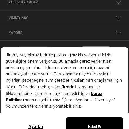
KOLEKSİYONLAR
JIMMY KEY
YARDIM
Beyaz U Yaka Dar Kesim Örme Atlet
© 2026 - JIMMY KEY |
Bilgi Toplumu Hizmetleri