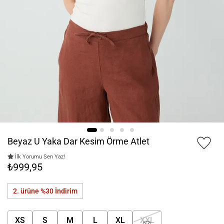
Beyaz U Yaka Dar Kesim Örme Atlet
İlk Yorumu Sen Yaz!
₺999,95
2. ürüne %30
İndirim
XS
S
M
L
XL
XXL