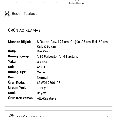
Gelince Haber Ver
Beden Tablosu
ÜRÜN AÇIKLAMASI
Manken Bilgisi:
S
Beden, Boy:
174
cm, Göğüs: 86 cm, Bel: 62 cm,
Kalça: 90 cm
Kalıp:
Dar Kesim
Kumaş İçeriği:
%86 Polyester %14 Elastane
Yaka:
U Yaka
Kol:
Askılı
Kumaş Tipi:
Örme
Boy:
Normal
Ürün Kodu:
6SW017666 -05
Üretim Yeri:
Türkiye
Renk:
Beyaz
Ürün Koleksiyon:
AtL-Kayatav2