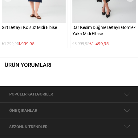
Sırt Detaylı Kolsuz Midi Elbise
Dar Kesim Düğme Detaylı Gömlek
Yaka Midi Elbise
₺999,95
₺1.499,95
₺1.299,95
₺3.999,95
ÜRÜN YORUMLARI
POPÜLER KATEGORİLER
ÖNE ÇIKANLAR
SEZONUN TRENDLERİ