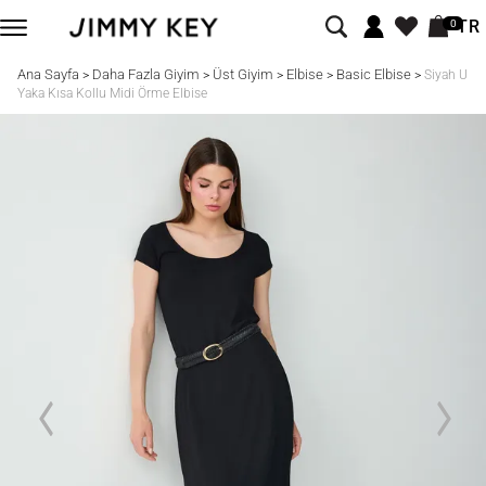
TR
0
Ana Sayfa
Daha Fazla Giyim
Üst Giyim
Elbise
Basic Elbise
>
>
>
>
>
Siyah U
Yaka Kısa Kollu Midi Örme Elbise