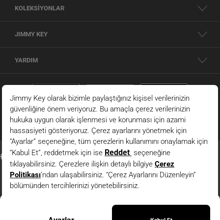
KOLEKSİYONLAR
JIMMY KEY
YARDIM
Siyah U Yaka Kısa Kollu Midi Örme Elbise
© 2026 - JIMMY KEY |
Bilgi Toplumu Hizmetleri