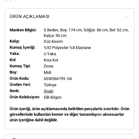
ÜRÜN AÇIKLAMASI
Manken Bilgisi:
S
Beden, Boy:
174
cm, Göğüs: 86 cm, Bel: 62 cm,
Kalça: 90 cm
Kalıp:
Düz Kesim
Kumaş İçeriği:
%92 Polyester %8 Elastane
Yaka:
U Yaka
Kol:
Kısa Kol
Kumaş Tipi:
Örme
Boy:
Midi
Ürün Kodu:
6SW066799 -04
Üretim Yeri:
Türkiye
Renk:
Siyah
Ürün Koleksiyon:
ElB-Bılgon
Ürün içeriği, ürün açıklamasında belirtilen parçalarla sınırlıdır. Ürün
görsellerinde kullanılan kemer ve diğer tamamlayıcı aksesuarlar
ürün içeriğine dahil değildir.