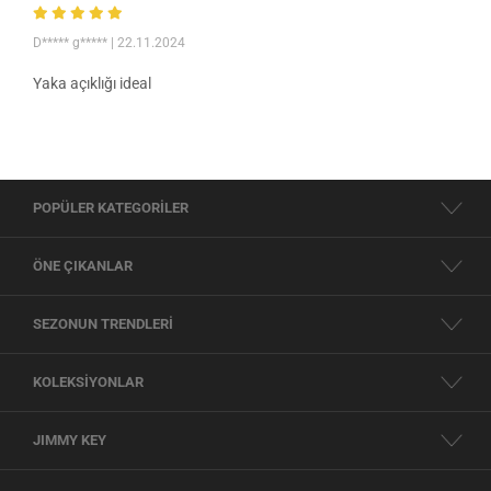
D***** g*****
| 22.11.2024
Yaka açıklığı ideal
POPÜLER KATEGORİLER
ÖNE ÇIKANLAR
SEZONUN TRENDLERİ
KOLEKSİYONLAR
JIMMY KEY