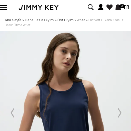
TR
0
Ana Sayfa
Daha Fazla Giyim
Üst Giyim
Atlet
>
>
>
>
Lacivert U Yaka Kolsuz
Basic Örme Atlet