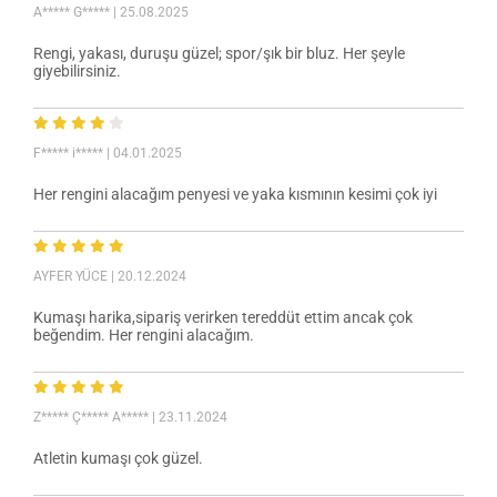
A***** G*****
| 25.08.2025
Rengi, yakası, duruşu güzel; spor/şık bir bluz. Her şeyle
giyebilirsiniz.
F***** i*****
| 04.01.2025
Her rengini alacağım penyesi ve yaka kısmının kesimi çok iyi
AYFER YÜCE
| 20.12.2024
Kumaşı harika,sipariş verirken tereddüt ettim ancak çok
beğendim. Her rengini alacağım.
Z***** Ç***** A*****
| 23.11.2024
Atletin kumaşı çok güzel.