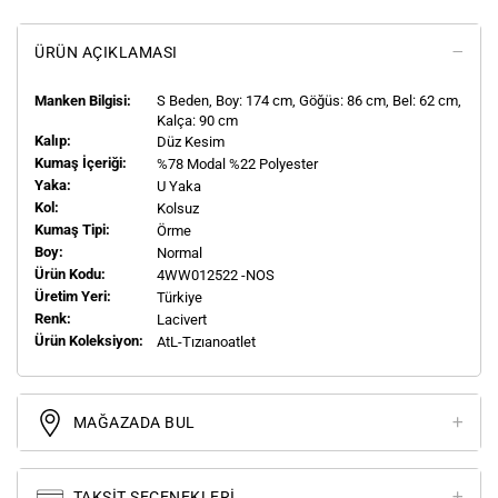
ÜRÜN AÇIKLAMASI
Manken Bilgisi:
S
Beden, Boy:
174
cm, Göğüs: 86 cm, Bel: 62 cm,
Kalça: 90 cm
Kalıp:
Düz Kesim
Kumaş İçeriği:
%78 Modal %22 Polyester
Yaka:
U Yaka
Kol:
Kolsuz
Kumaş Tipi:
Örme
Boy:
Normal
Ürün Kodu:
4WW012522 -NOS
Üretim Yeri:
Türkiye
Renk:
Lacivert
Ürün Koleksiyon:
AtL-Tızıanoatlet
MAĞAZADA BUL
TAKSIT SEÇENEKLERI