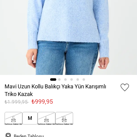
Mavi Uzun Kollu Balıkçı Yaka Yün Karışımlı
Triko Kazak
₺999,95
₺1.999,95
S
M
L
XL
Gelince Haber Ver
Gelince Haber Ver
Gelince Haber Ver
Beden Tablosu