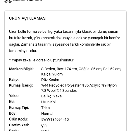
ÜRÜN AÇIKLAMASI
Uzun kollu formu ve balıkçı yaka tasarımıyla klasik bir duruş sunan
bu triko kazak, yün karışımlı dokusuyla sıcak ve yumuşak bir konfor
sağlar. Zamansız tasarımı sayesinde farklı kombinlerde şık bir
tamamlayıcı olur.
* Yapay zeka ile görsel oluşturulmuştur
Manken Bilgisi:
S
Beden, Boy:
174
cm, Göğüs: 86 cm, Bel: 62 cm,
Kalça: 90 cm
Kalıp:
Düz Kesim
Kumaş İçeriği:
%44 Recycled Polyester %35 Acrylic %9 Nylon
%8 Wool %4 Spandex
Yaka:
Balıkçı Yaka
Kol:
Uzun Kol
Kumaş Tipi:
Triko
Boy:
Normal
Ürün Kodu:
5WW134094 -10
Üretim Yeri:
Çin
Renk: