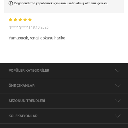
Değerlendirme yapabilmek için ürünü satın almış olmanız gerekli.
N***** Ş*****
| 18.10.2025
Yumuşacık, rengi, dokusu harika.
POPÜLER KATEGORİLER
ÖNE ÇIKANLAR
SEZONUN TRENDLERİ
KOLEKSİYONLAR