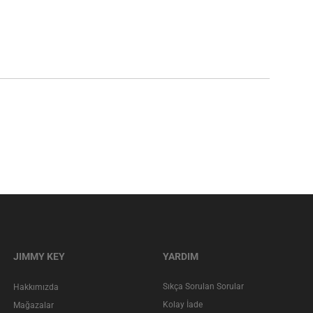
JIMMY KEY
YARDIM
Sıkça Sorulan Sorular
Hakkımızda
Kolay İade
Mağazalar