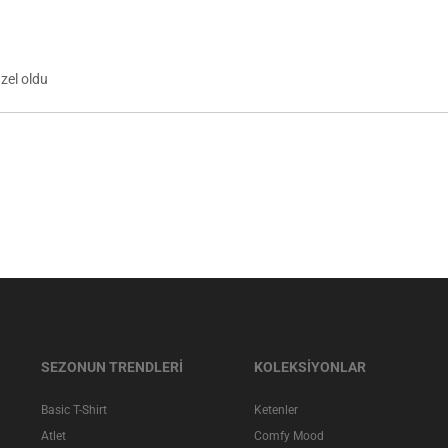
üzel oldu
SEZONUN TRENDLERİ
KOLEKSİYONLAR
Basic T-Shirt
Ketenler
Atlet
Comfy Mood