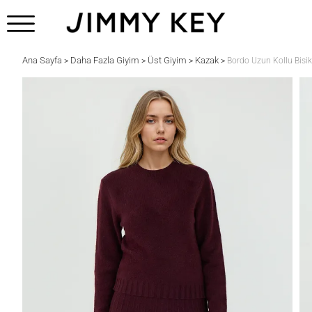
Ana Sayfa
Daha Fazla Giyim
Üst Giyim
Kazak
>
>
>
>
Bordo Uzun Kollu Bisik