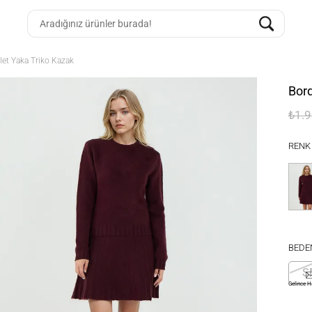
let Yaka Triko Kazak
Bord
₺1.
RENK
BEDE
S
Gelince H