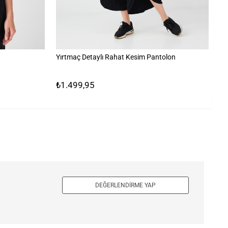
Yırtmaç Detaylı Rahat Kesim Pantolon
%1
₺1.499,95
₺
DEĞERLENDIRME YAP