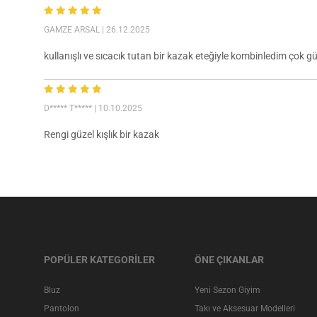
GAMZE ARSAL
| 26.12.2025
kullanışlı ve sıcacık tutan bir kazak eteğiyle kombinledim çok g
D***** T*****
| 10.10.2025
Rengi güzel kışlık bir kazak
POPÜLER KATEGORİLER
ÖNE ÇIKANLAR
Bluz
Yeni Sezon Giyim
Pantolon
Takı ve Aksesuar Modelleri