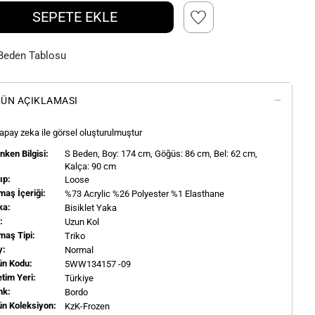
SEPETE EKLE
Beden Tablosu
ÜN AÇIKLAMASI
apay zeka ile görsel oluşturulmuştur
ken Bilgisi:
S
Beden, Boy:
174
cm, Göğüs: 86 cm, Bel: 62 cm,
Kalça: 90 cm
ıp:
Loose
aş İçeriği:
%73 Acrylic %26 Polyester %1 Elasthane
ka:
Bisiklet Yaka
l:
Uzun Kol
maş Tipi:
Triko
y:
Normal
ün Kodu:
5WW134157 -09
tim Yeri:
Türkiye
nk:
Bordo
ün Koleksiyon:
KzK-Frozen