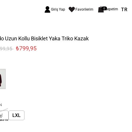
TR
0
Sepetim
Giriş Yap
Favorilerim
o Uzun Kollu Bisiklet Yaka Triko Kazak
₺799,95
999,95
N
M
LXL
aber Ver