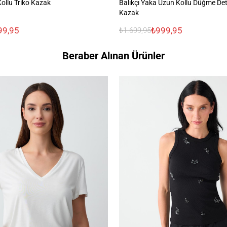
ollu Triko Kazak
Balıkçı Yaka Uzun Kollu Düğme Deta
Kazak
99,95
₺999,95
₺1.699,95
Beraber Alınan Ürünler