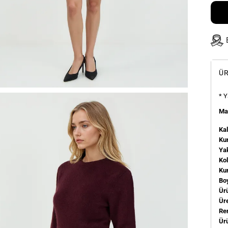
ÜR
* Y
Man
Kal
Kum
Ya
Ko
Ku
Bo
Ür
Üre
Re
Ür