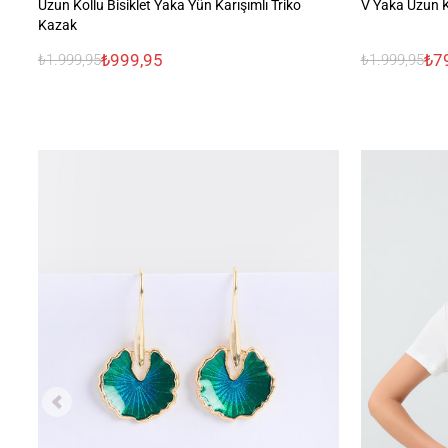
Uzun Kollu Bisiklet Yaka Yün Karışımlı Triko
V Yaka Uzun K
Kazak
₺999,95
₺7
₺1.999,95
₺1.999,95