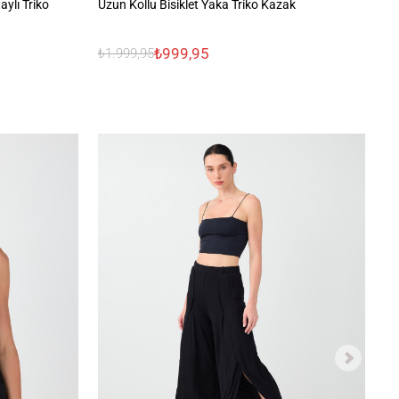
ylı Triko
Uzun Kollu Bisiklet Yaka Triko Kazak
Ra
Ka
₺999,95
₺1.999,95
₺1