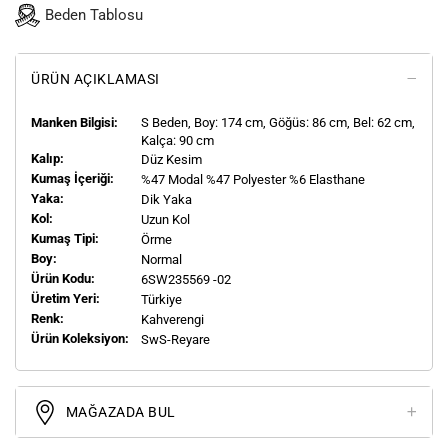
Beden Tablosu
ÜRÜN AÇIKLAMASI
Manken Bilgisi:
S
Beden, Boy:
174
cm, Göğüs: 86 cm, Bel: 62 cm,
Kalça: 90 cm
Kalıp:
Düz Kesim
Kumaş İçeriği:
%47 Modal %47 Polyester %6 Elasthane
Yaka:
Dik Yaka
Kol:
Uzun Kol
Kumaş Tipi:
Örme
Boy:
Normal
Ürün Kodu:
6SW235569 -02
Üretim Yeri:
Türkiye
Renk:
Kahverengi
Ürün Koleksiyon:
SwS-Reyare
MAĞAZADA BUL