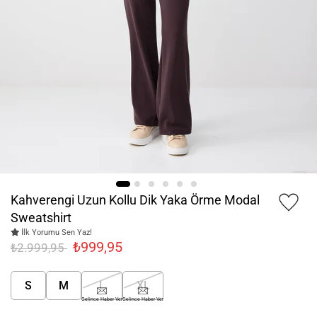
Kahverengi Uzun Kollu Dik Yaka Örme Modal
Sweatshirt
İlk Yorumu Sen Yaz!
₺999,95
₺2.999,95
S
M
L
XL
Gelince Haber Ver
Gelince Haber Ver