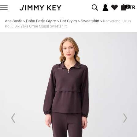
TR
0
Ana Sayfa
Daha Fazla Giyim
Üst Giyim
Sweatshirt
>
>
>
>
Kahverengi Uzun
Kollu Dik Yaka Örme Modal Sweatshirt