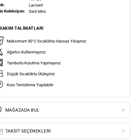
nk:
Lacivert
ün Koleksiyon:
SwS-Mıro
BAKIM TALIMATLARI
Maksimum 30°C Sıcaklıkta Hassas Yıkayınız
Ağartıcı Kullanmayınız
Tamburlu Kurutma Yapmayınız
Düşük Sıcaklıkta Ütüleyiniz
Kuru Temizleme Yapılabilir
MAĞAZADA BUL
TAKSIT SEÇENEKLERI