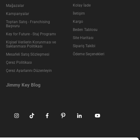
Kolay İade
Mağazalar
İletişim
Kampanyalar
Kargo
Toptan Satış - Franchising
Başvuru
Beden Tablosu
Key for Future - Staj Programı
Site Haritası
Kişisel Verilerin Korunması ve
Sipariş Takibi
Saklanması Politikası
Ödeme Seçenekleri
Mesafeli Satış Sözleşmesi
Çerez Politikası
Çerez Ayarlarını Düzenleyin
Jimmy Key Blog