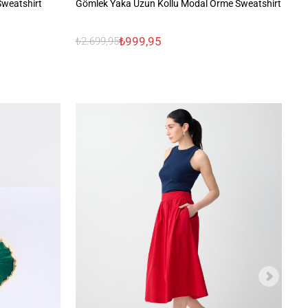
weatshirt
Gömlek Yaka Uzun Kollu Modal Örme Sweatshirt
Bi
₺999,95
₺2.699,95
₺2