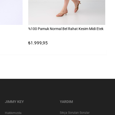
%100 Pamuk Normal Bel Rahat Kesim Midi Etek
%1
₺1.999,95
₺
JIMMY KEY
YARDIM
Sıkça Sorulan Sorular
Hakkımızda