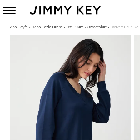
Ana Sayfa
Daha Fazla Giyim
Üst Giyim
Sweatshirt
>
>
>
>
Lacivert Uzun Kol