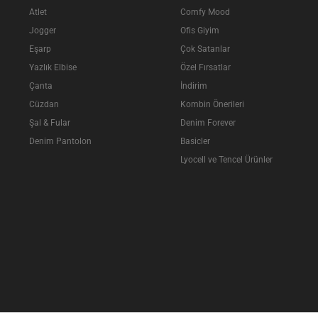
Atlet
Comfy Mood
Jogger
Ofis Giyim
Eşarp
Çok Satanlar
Yazlık Elbise
Özel Fırsatlar
Çanta
İndirim
Cüzdan
Kombin Önerileri
Şal & Fular
Denim Forever
Denim Pantolon
Basicler
Lyocell ve Tencel Ürünler