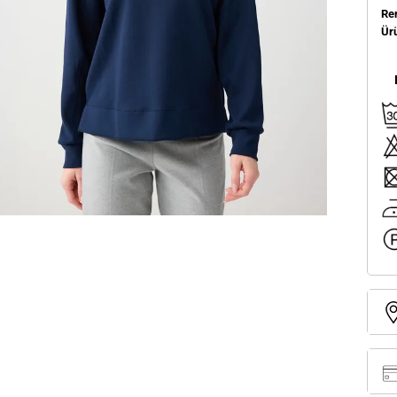
Re
Ür