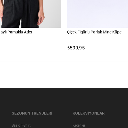
aylı Pamuklu Atlet
Çiçek Figürlü Parlak Mine Küpe
₺599,95
SEZONUN TRENDLERİ
KOLEKSİYONLAR
Basic T-Shirt
Ketenler