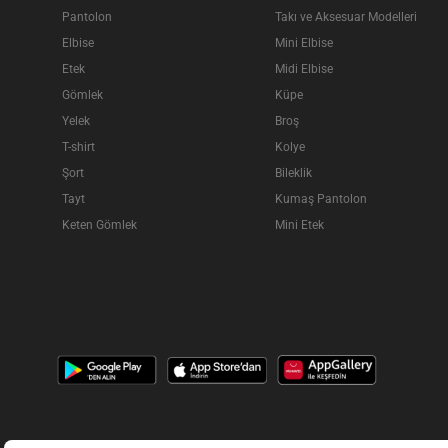
Pantolon
Takı ve Aksesuar Modelleri
Elbise
Mini Elbise
Etek
Midi Elbise
Gömlek
Küpe
Yelek
Broş
T-shirt
Kolye
Şort
Bileklik
Tayt
Kumaş Pantolon
Keten Gömlek
Mini Etek