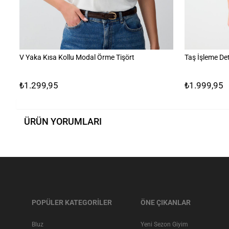
V Yaka Kısa Kollu Modal Örme Tişört
Taş İşleme Det
₺1.299,95
₺1.999,95
ÜRÜN YORUMLARI
POPÜLER KATEGORİLER
ÖNE ÇIKANLAR
Bluz
Yeni Sezon Giyim