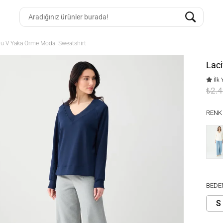
lu V Yaka Örme Modal Sweatshirt
Laci
İlk 
₺2.
RENK
BEDE
S