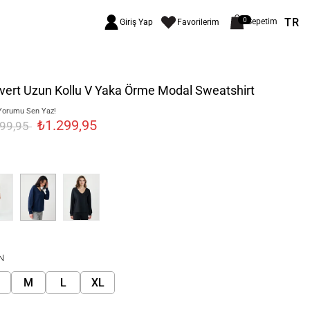
TR
0
Sepetim
Giriş Yap
Favorilerim
vert Uzun Kollu V Yaka Örme Modal Sweatshirt
Yorumu Sen Yaz!
₺1.299,95
499,95
N
M
L
XL