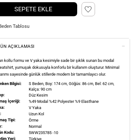
SEPETE EKLE
Beden Tablosu
ÜN AÇIKLAMASI
n kollu formu ve V yaka kesimiyle sade bir şıklık sunan bu modal
atshirt, yumuşak dokusuyla konforlu bir kullanım oluşturur. Minimal
arımı sayesinde günlük stillerde modern bir tamamlayıcı olur.
ken Bilgisi:
S
Beden, Boy:
174
cm, Göğüs: 86 cm, Bel: 62 cm,
Kalça: 90 cm
ıp:
Düz Kesim
aş İçeriği:
%49 Modal %42 Polyester %9 Elasthane
ka:
V Yaka
l:
Uzun Kol
maş Tipi:
Örme
y:
Normal
ün Kodu:
5WW235785 -10
tim Yeri:
Türkiye