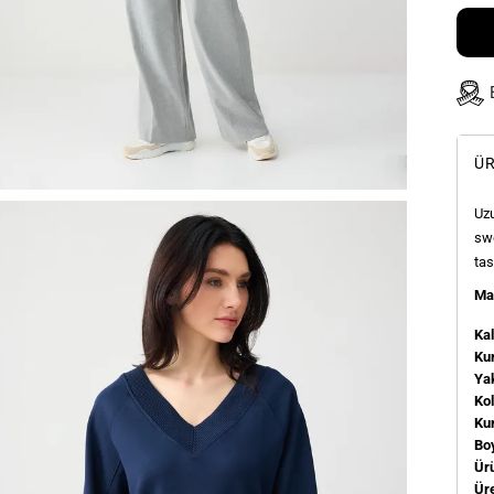
ÜR
Uzu
swe
tas
Man
Kal
Kum
Ya
Ko
Ku
Bo
Ür
Üre