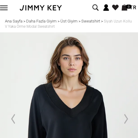
TR
0
Ana Sayfa
Daha Fazla Giyim
Üst Giyim
Sweatshirt
>
>
>
>
Siyah Uzun Kollu
V Yaka Örme Modal Sweatshirt