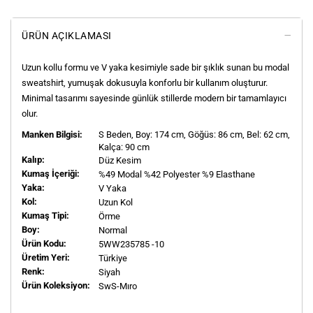
ÜRÜN AÇIKLAMASI
Uzun kollu formu ve V yaka kesimiyle sade bir şıklık sunan bu modal
sweatshirt, yumuşak dokusuyla konforlu bir kullanım oluşturur.
Minimal tasarımı sayesinde günlük stillerde modern bir tamamlayıcı
olur.
Manken Bilgisi:
S
Beden, Boy:
174
cm, Göğüs: 86 cm, Bel: 62 cm,
Kalça: 90 cm
Kalıp:
Düz Kesim
Kumaş İçeriği:
%49 Modal %42 Polyester %9 Elasthane
Yaka:
V Yaka
Kol:
Uzun Kol
Kumaş Tipi:
Örme
Boy:
Normal
Ürün Kodu:
5WW235785 -10
Üretim Yeri:
Türkiye
Renk:
Siyah
Ürün Koleksiyon:
SwS-Mıro