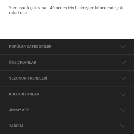
Yumuşacık çok rahat. 40 beden için L almıştım M bedende çok
rahat olur
POPÜLER KATEGORİLER
ÖNE ÇIKANLAR
SEZONUN TRENDLERİ
KOLEKSİYONLAR
JIMMY KEY
YARDIM