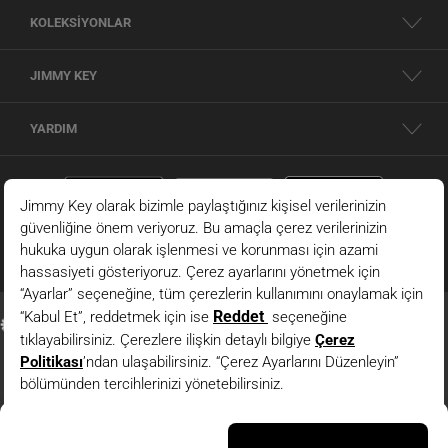
KOLEKSİYONLAR
JIMMY KEY
YARDIM
Mavi V Yaka Askılı Keten Karışımlı Dokuma Bluz