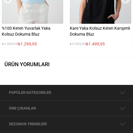
%100 Keten Yuvarlak Yaka
Kare Yaka Kolsuz Keten Karışımlı
Kolsuz Dokuma Bluz
Dokuma Bluz
₺1.299,95
₺1.499,95
₺1.999,95
₺1.999,95
ÜRÜN YORUMLARI
POPÜLER KATEGORİLER
ÖNE ÇIKANLAR
SEZONUN TRENDLERİ