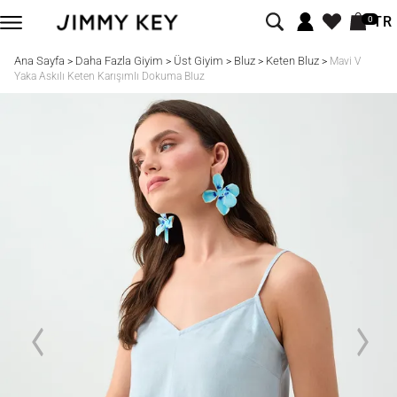
TR
0
Ana Sayfa
Daha Fazla Giyim
Üst Giyim
Bluz
Keten Bluz
>
>
>
>
>
Mavi V
Yaka Askılı Keten Karışımlı Dokuma Bluz