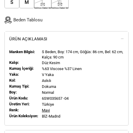
S
M
L
XL
Gelince Haber Ver
Gelince Haber Ver
Beden Tablosu
ÜRÜN AÇIKLAMASI
Manken Bilgisi:
S
Beden, Boy:
174
cm, Göğüs: 86 cm, Bel: 62 cm,
Kalça: 90 cm
Kalıp:
Düz Kesim
Kumaş İçeriği:
%63 Viscose %37 Linen
Yaka:
V Yaka
Kol:
Askılı
Kumaş Tipi:
Dokuma
Boy:
Normal
Ürün Kodu:
6SW035657 -04
Üretim Yeri:
Türkiye
Renk:
Mavi
Ürün Koleksiyon:
BlZ-Madrıd