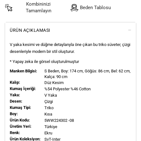
Kombininizi
Beden Tablosu
Tamamlayın
ÜRÜN AÇIKLAMASI
V yaka kesimi ve düğme detaylarıyla öne çıkan bu triko süveter, çizgi
desenleriyle modern bir stil oluşturur.
* Yapay zeka ile görsel oluşturulmuştur
Manken Bilgisi:
S
Beden, Boy:
174
cm, Göğüs: 86 cm, Bel: 62 cm,
Kalça: 90 cm
Kalıp:
Düz Kesim
Kumaş İçeriği:
%54 Polyester %46 Cotton
Yaka:
V Yaka
Desen:
Çizgi
Kumaş Tipi:
Triko
Boy:
Kısa
Ürün Kodu:
5WW224302 -08
Üretim Yeri:
Türkiye
Renk:
Ekru
Ürün Koleksiyon:
SvT-Inter