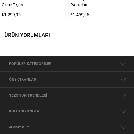
Örme Tişört
Pantolon
₺1.299,95
₺1.499,95
ÜRÜN YORUMLARI
POPÜLER KATEGORİLER
ÖNE ÇIKANLAR
SEZONUN TRENDLERİ
KOLEKSİYONLAR
JIMMY KEY