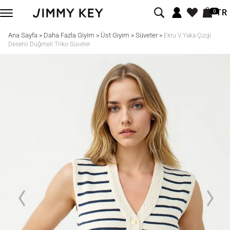
TR
0
Ana Sayfa
Daha Fazla Giyim
Üst Giyim
Süveter
>
>
>
>
Ekru V Yaka Çizgi
Desenli Düğmeli Triko Süveter