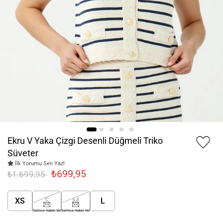
Ekru V Yaka Çizgi Desenli Düğmeli Triko
Süveter
İlk Yorumu Sen Yaz!
₺699,95
₺1.699,95
XS
S
M
L
Gelince Haber Ver
Gelince Haber Ver