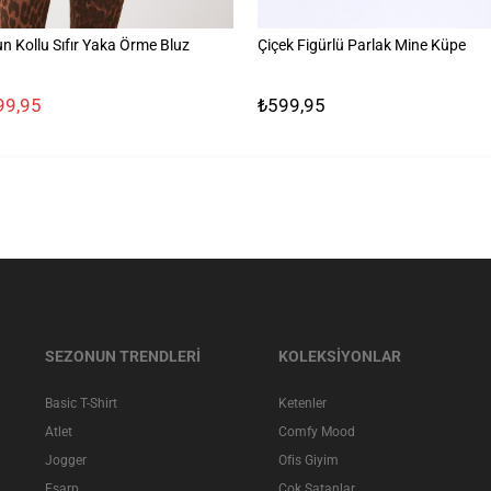
n Kollu Sıfır Yaka Örme Bluz
Çiçek Figürlü Parlak Mine Küpe
99,95
₺599,95
SEZONUN TRENDLERİ
KOLEKSİYONLAR
Basic T-Shirt
Ketenler
Atlet
Comfy Mood
Jogger
Ofis Giyim
Eşarp
Çok Satanlar