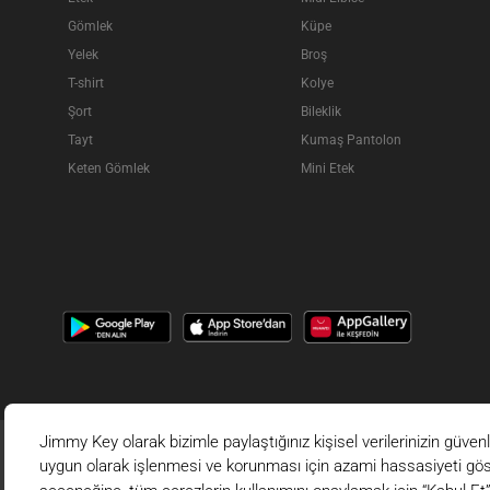
Gömlek
Küpe
Yelek
Broş
T-shirt
Kolye
Şort
Bileklik
Tayt
Kumaş Pantolon
Keten Gömlek
Mini Etek