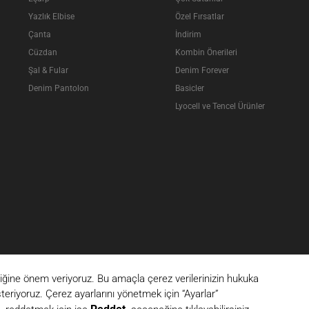
Yazlık Elbise
Özel Fırsatlar
Çanta
İndirim
Cüzdan
Kombin Önerileri
Şal & Fular
Denim Forever
Denim Pantolon
Basicler
Lyocell ve Tencel Ürünler