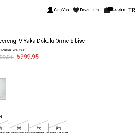
TR
0
Sepetim
Giriş Yap
Favorilerim
erengi V Yaka Dokulu Örme Elbise
Yorumu Sen Yaz!
₺999,95
299,95
N
S
M
L
XL
aber Ver
Gelince Haber Ver
Gelince Haber Ver
Gelince Haber Ver