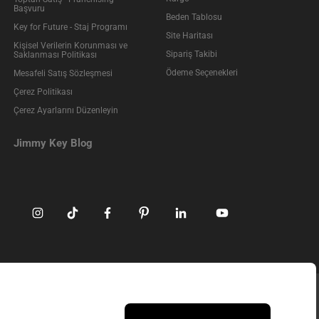
Başvuru
Beden Tablosu
Key for Future - Staj Programı
Site Haritası
Kişisel Verilerin Korunması ve
Sipariş Takibi
Saklanması Politikası
Ödeme Seçenekleri
Mesafeli Satış Sözleşmesi
Çerez Politikası
Çerez Ayarlarını Düzenleyin
Jimmy Key Blog