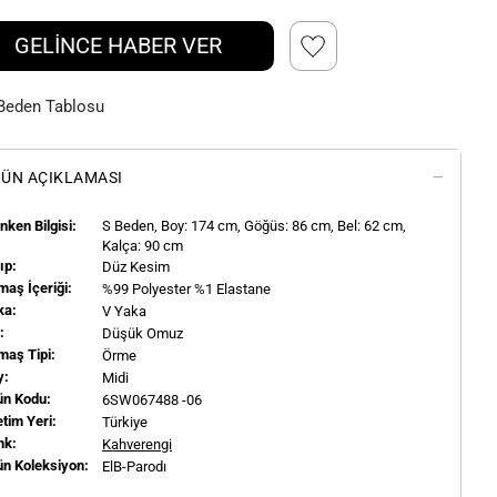
GELİNCE HABER VER
Beden Tablosu
ÜN AÇIKLAMASI
ken Bilgisi:
S
Beden, Boy:
174
cm, Göğüs: 86 cm, Bel: 62 cm,
Kalça: 90 cm
ıp:
Düz Kesim
aş İçeriği:
%99 Polyester %1 Elastane
ka:
V Yaka
l:
Düşük Omuz
maş Tipi:
Örme
y:
Midi
ün Kodu:
6SW067488 -06
tim Yeri:
Türkiye
nk:
Kahverengi
ün Koleksiyon:
ElB-Parodı