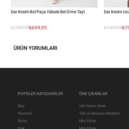
Dar Kesim Bol Paça Yüksek Bel Örme Tayt
Dar Kesim Uzu
₺699,95
₺7
₺1.899,95
₺1.399,95
ÜRÜN YORUMLARI
POPÜLER KATEGORİLER
ÖNE ÇIKANLAR
Bluz
Yeni Sezon Giyim
Pantolon
Takı ve Aksesuar Modelleri
Elbise
Mini Elbise
Etek
Midi Elbise