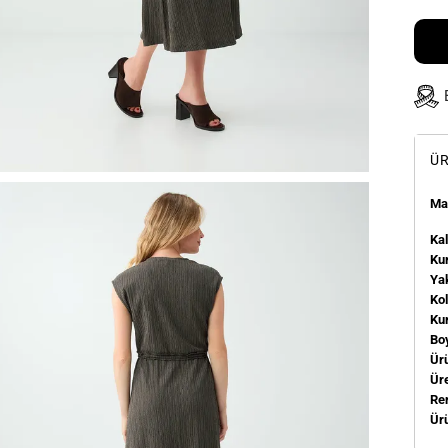
ÜR
Man
Kal
Kum
Ya
Ko
Ku
Bo
Ür
Üre
Re
Ür