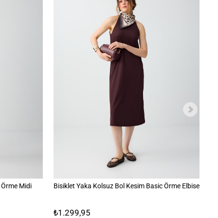
 Örme Midi
Bisiklet Yaka Kolsuz Bol Kesim Basic Örme Elbise
Dü
₺1.299,95
₺9