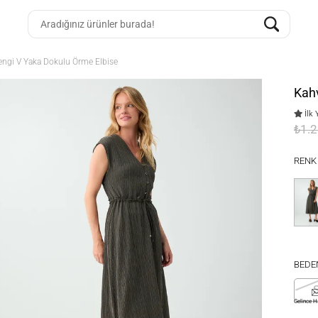
engi V Yaka Dokulu Örme Elbise
Kahv
İlk 
₺1.
RENK
BEDE
Gelince H