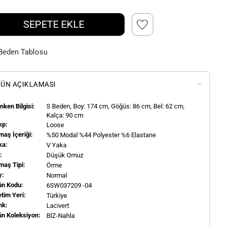
SEPETE EKLE
Beden Tablosu
ÜN AÇIKLAMASI
ken Bilgisi:
S
Beden, Boy:
174
cm, Göğüs: 86 cm, Bel: 62 cm,
Kalça: 90 cm
ıp:
Loose
aş İçeriği:
%50 Modal %44 Polyester %6 Elastane
ka:
V Yaka
l:
Düşük Omuz
maş Tipi:
Örme
y:
Normal
ün Kodu:
6SW037209 -04
tim Yeri:
Türkiye
nk:
Lacivert
ün Koleksiyon:
BlZ-Nahla