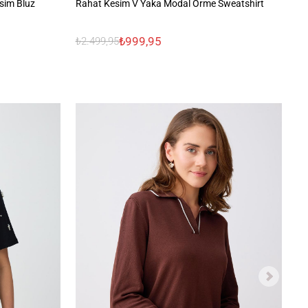
sim Bluz
Rahat Kesim V Yaka Modal Örme Sweatshirt
V 
₺999,95
₺
₺2.499,95