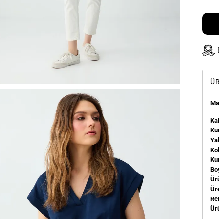
ÜR
Man
Kal
Kum
Ya
Ko
Ku
Bo
Ür
Üre
Re
Ür