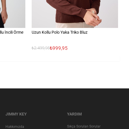
u İncili Örme
Uzun Kollu Polo Yaka Triko Bluz
Bü
₺999,95
₺
₺2.499,95
JIMMY KEY
YARDIM
Sıkça Sorulan Sorular
Hakkımızda