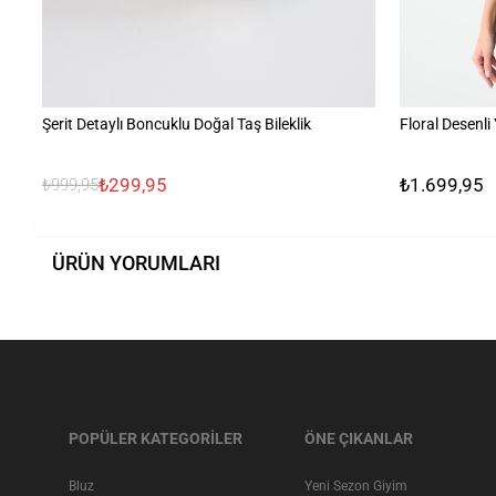
Şerit Detaylı Boncuklu Doğal Taş Bileklik
Floral Desenl
₺299,95
₺1.699,95
₺999,95
ÜRÜN YORUMLARI
POPÜLER KATEGORİLER
ÖNE ÇIKANLAR
Bluz
Yeni Sezon Giyim