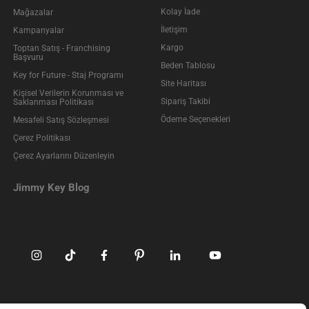
Kolay İade
Mağazalar
İletişim
Kampanyalar
Kargo
Toptan Satış - Franchising
Başvuru
Beden Tablosu
Key for Future - Staj Programı
Site Haritası
Kişisel Verilerin Korunması ve
Sipariş Takibi
Saklanması Politikası
Ödeme Seçenekleri
Mesafeli Satış Sözleşmesi
Çerez Politikası
Çerez Ayarlarını Düzenleyin
Jimmy Key Blog