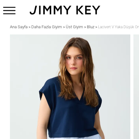
Ana Sayfa
Daha Fazla Giyim
Üst Giyim
Bluz
>
>
>
>
Lacivert V Yaka Düşük O