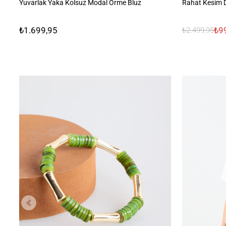
Yuvarlak Yaka Kolsuz Modal Örme Bluz
Rahat Kesim 
₺1.699,95
₺9
₺2.499,95