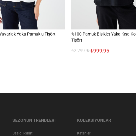
i Yuvarlak Yaka Pamuklu Tişört
%100 Pamuk Bisiklet Yaka Kısa Koll
Tişört
₺999,95
₺2.299,95
SEZONUN TRENDLERİ
KOLEKSİYONLAR
Basic T-Shirt
Ketenler