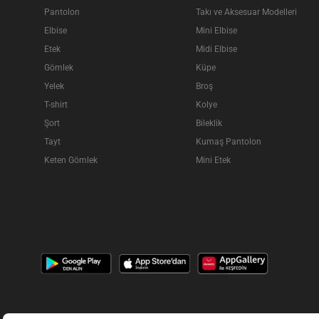
Pantolon
Takı ve Aksesuar Modelleri
Elbise
Mini Elbise
Etek
Midi Elbise
Gömlek
Küpe
Yelek
Broş
T-shirt
Kolye
Şort
Bileklik
Tayt
Kumaş Pantolon
Keten Gömlek
Mini Etek