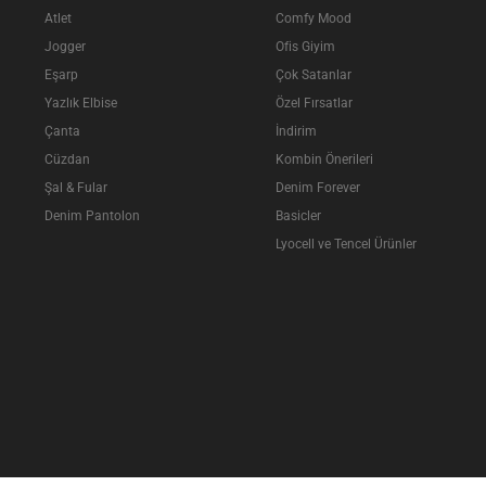
Atlet
Comfy Mood
Jogger
Ofis Giyim
Eşarp
Çok Satanlar
Yazlık Elbise
Özel Fırsatlar
Çanta
İndirim
Cüzdan
Kombin Önerileri
Şal & Fular
Denim Forever
Denim Pantolon
Basicler
Lyocell ve Tencel Ürünler