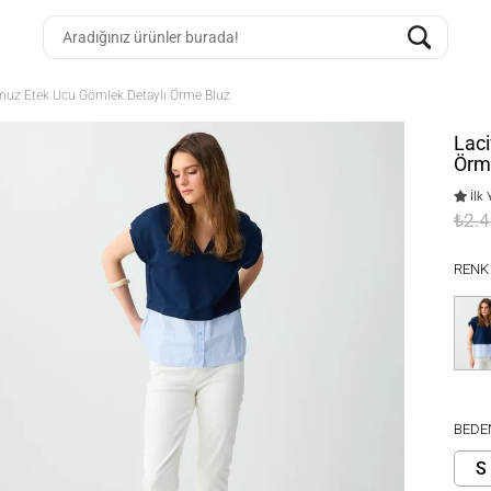
muz Etek Ucu Gömlek Detaylı Örme Bluz
Laci
Örm
İlk 
₺2.
RENK
BEDE
S