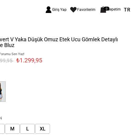
TR
0
Sepetim
Giriş Yap
Favorilerim
vert V Yaka Düşük Omuz Etek Ucu Gömlek Detaylı
e Bluz
Yorumu Sen Yaz!
₺1.299,95
499,95
N
M
L
XL