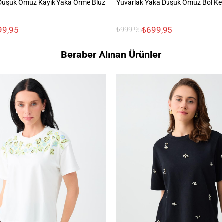
Düşük Omuz Kayık Yaka Örme Bluz
Yuvarlak Yaka Düşük Omuz Bol Ke
99,95
₺699,95
₺999,95
Beraber Alınan Ürünler