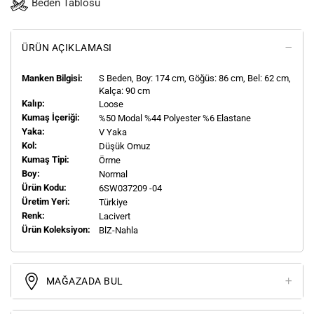
Beden Tablosu
ÜRÜN AÇIKLAMASI
Manken Bilgisi:
S
Beden, Boy:
174
cm, Göğüs: 86 cm, Bel: 62 cm,
Kalça: 90 cm
Kalıp:
Loose
Kumaş İçeriği:
%50 Modal %44 Polyester %6 Elastane
Yaka:
V Yaka
Kol:
Düşük Omuz
Kumaş Tipi:
Örme
Boy:
Normal
Ürün Kodu:
6SW037209 -04
Üretim Yeri:
Türkiye
Renk:
Lacivert
Ürün Koleksiyon:
BlZ-Nahla
MAĞAZADA BUL