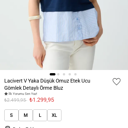
Lacivert V Yaka Düşük Omuz Etek Ucu
Gömlek Detaylı Örme Bluz
İlk Yorumu Sen Yaz!
₺1.299,95
₺2.499,95
S
M
L
XL