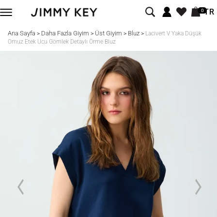
TR
0
Ana Sayfa
Daha Fazla Giyim
Üst Giyim
Bluz
>
>
>
>
Lacivert V Yaka Düşük
Omuz Etek Ucu Gömlek Detaylı Örme Bluz