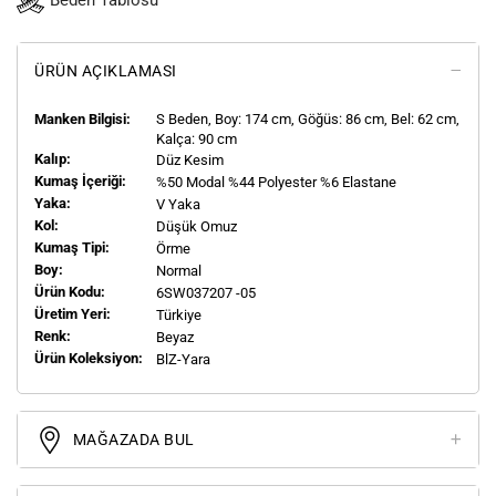
Beden Tablosu
ÜRÜN AÇIKLAMASI
Manken Bilgisi:
S
Beden, Boy:
174
cm, Göğüs: 86 cm, Bel: 62 cm,
Kalça: 90 cm
Kalıp:
Düz Kesim
Kumaş İçeriği:
%50 Modal %44 Polyester %6 Elastane
Yaka:
V Yaka
Kol:
Düşük Omuz
Kumaş Tipi:
Örme
Boy:
Normal
Ürün Kodu:
6SW037207 -05
Üretim Yeri:
Türkiye
Renk:
Beyaz
Ürün Koleksiyon:
BlZ-Yara
MAĞAZADA BUL