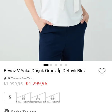
Beyaz V Yaka Düşük Omuz İp Detaylı Bluz
İlk Yorumu Sen Yaz!
₺1.299,95
₺1.999,95
S
M
L
XL
Gelince Haber Ver
Gelince Haber Ver
Gelince Haber Ver