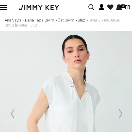
TR
0
Ana Sayfa
Daha Fazla Giyim
Üst Giyim
Bluz
>
>
>
>
Beyaz V Yaka Düşük
Omuz İp Detaylı Bluz