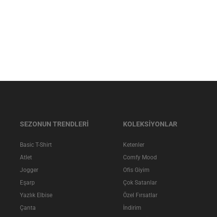
SEZONUN TRENDLERİ
KOLEKSİYONLAR
Basic T-Shirt
Ketenler
Atlet
Comfy Mood
Jogger
Ofis Giyim
Eşarp
Çok Satanlar
Yazlık Elbise
Özel Fırsatlar
Çanta
İndirim