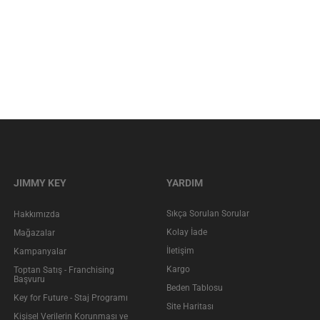
JIMMY KEY
YARDIM
Sıkça Sorulan Sorular
Hakkımızda
Kolay İade
Mağazalar
İletişim
Kampanyalar
Kargo
Toptan Satış - Franchising
Başvuru
Beden Tablosu
Key for Future - Staj Programı
Site Haritası
Kişisel Verilerin Korunması ve