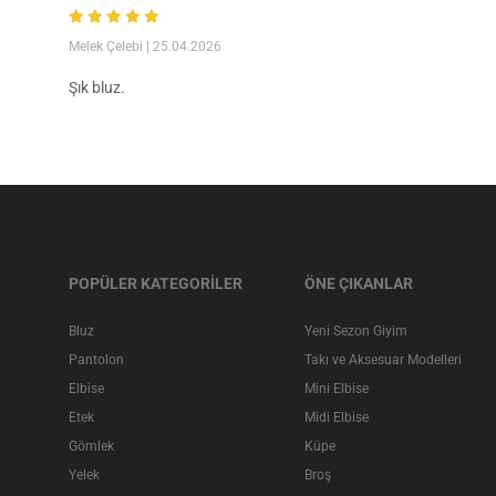
Melek Çelebi
| 25.04.2026
Şık bluz.
POPÜLER KATEGORİLER
ÖNE ÇIKANLAR
Bluz
Yeni Sezon Giyim
Pantolon
Takı ve Aksesuar Modelleri
Elbise
Mini Elbise
Etek
Midi Elbise
Gömlek
Küpe
Yelek
Broş