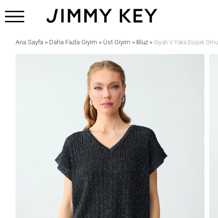
Ana Sayfa
Daha Fazla Giyim
Üst Giyim
Bluz
>
>
>
>
Siyah V Yaka Düşük Omu