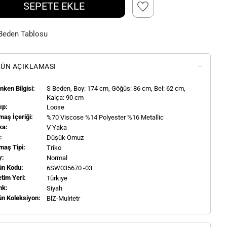
SEPETE EKLE
Beden Tablosu
ÜN AÇIKLAMASI
ken Bilgisi:
S
Beden, Boy:
174
cm, Göğüs: 86 cm, Bel: 62 cm,
Kalça: 90 cm
ıp:
Loose
aş İçeriği:
%70 Viscose %14 Polyester %16 Metallic
ka:
V Yaka
l:
Düşük Omuz
maş Tipi:
Triko
y:
Normal
ün Kodu:
6SW035670 -03
tim Yeri:
Türkiye
nk:
Siyah
ün Koleksiyon:
BlZ-Mulıtetr