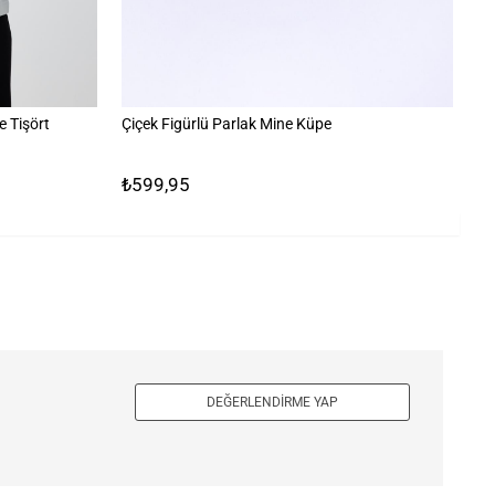
 Tişört
Çiçek Figürlü Parlak Mine Küpe
%1
₺599,95
₺
DEĞERLENDIRME YAP