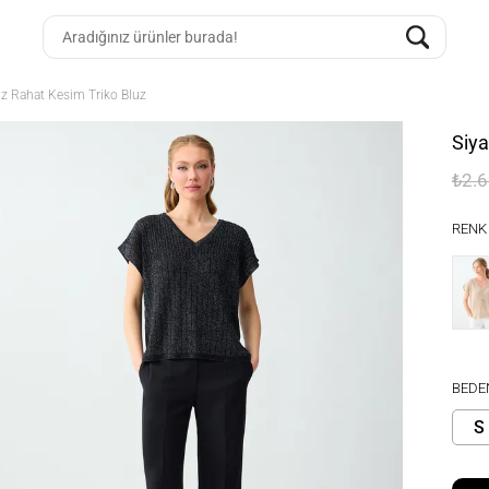
z Rahat Kesim Triko Bluz
Siy
₺2.
RENK
BEDE
S