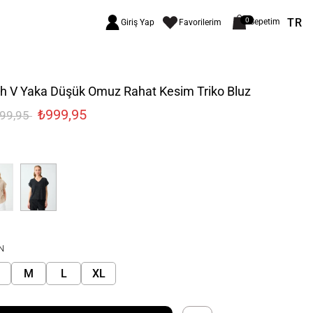
TR
0
Sepetim
Giriş Yap
Favorilerim
ah V Yaka Düşük Omuz Rahat Kesim Triko Bluz
₺999,95
699,95
N
M
L
XL