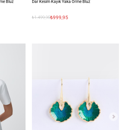
rme Bluz
Dar Kesim Kayık Yaka Örme Bluz
Da
₺999,95
₺1.499,95
₺1