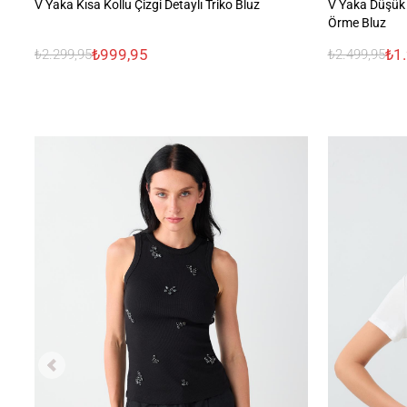
V Yaka Kısa Kollu Çizgi Detaylı Triko Bluz
V Yaka Düşük
Örme Bluz
₺999,95
₺1
₺2.299,95
₺2.499,95