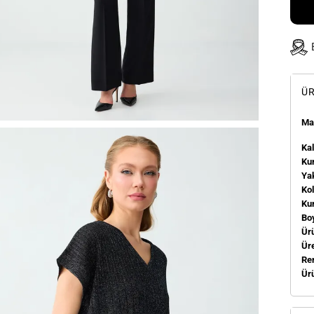
ÜR
Man
Kal
Kum
Ya
Ko
Ku
Bo
Ür
Üre
Re
Ür