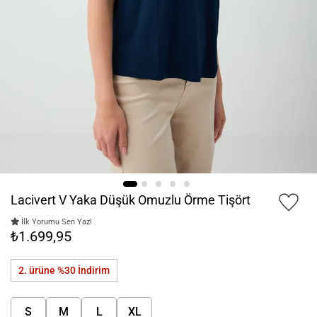
Lacivert V Yaka Düşük Omuzlu Örme Tişört
İlk Yorumu Sen Yaz!
₺1.699,95
2. ürüne %30
İndirim
S
M
L
XL