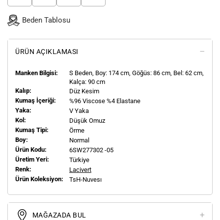
Beden Tablosu
ÜRÜN AÇIKLAMASI
Manken Bilgisi:
S
Beden, Boy:
174
cm, Göğüs: 86 cm, Bel: 62 cm,
Kalça: 90 cm
Kalıp:
Düz Kesim
Kumaş İçeriği:
%96 Viscose %4 Elastane
Yaka:
V Yaka
Kol:
Düşük Omuz
Kumaş Tipi:
Örme
Boy:
Normal
Ürün Kodu:
6SW277302 -05
Üretim Yeri:
Türkiye
Renk:
Lacivert
Ürün Koleksiyon:
TsH-Nuvesı
MAĞAZADA BUL