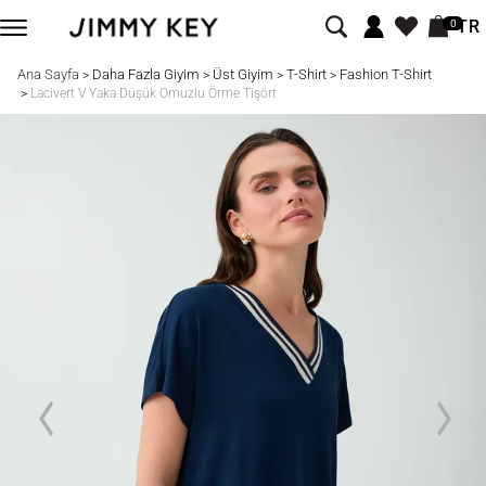
TR
0
Ana Sayfa
Daha Fazla Giyim
Üst Giyim
T-Shirt
Fashion T-Shirt
>
>
>
>
>
Lacivert V Yaka Düşük Omuzlu Örme Tişört