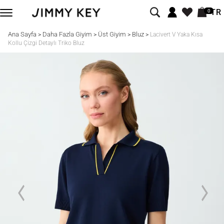
TR
0
Ana Sayfa
Daha Fazla Giyim
Üst Giyim
Bluz
>
>
>
>
Lacivert V Yaka Kısa
Kollu Çizgi Detaylı Triko Bluz