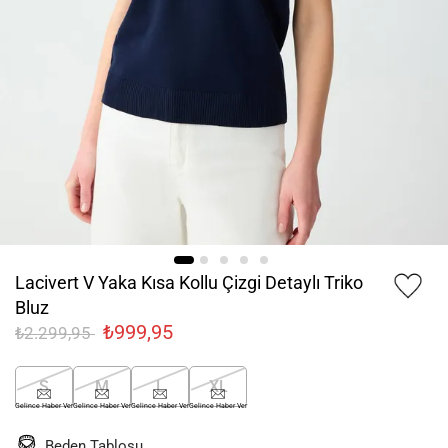
Lacivert V Yaka Kısa Kollu Çizgi Detaylı Triko
Bluz
₺999,95
₺2.299,95
S
M
L
XL
Gelince Haber Ver
Gelince Haber Ver
Gelince Haber Ver
Gelince Haber Ver
Beden Tablosu