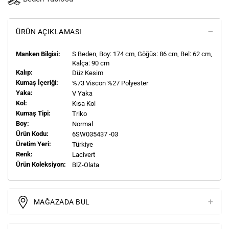
ÜRÜN AÇIKLAMASI
Manken Bilgisi:
S
Beden, Boy:
174
cm, Göğüs: 86 cm, Bel: 62 cm,
Kalça: 90 cm
Kalıp:
Düz Kesim
Kumaş İçeriği:
%73 Viscon %27 Polyester
Yaka:
V Yaka
Kol:
Kısa Kol
Kumaş Tipi:
Triko
Boy:
Normal
Ürün Kodu:
6SW035437 -03
Üretim Yeri:
Türkiye
Renk:
Lacivert
Ürün Koleksiyon:
BlZ-Olata
MAĞAZADA BUL