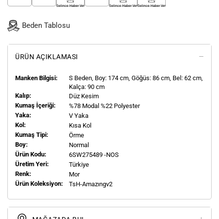
Gelince Haber Ver
Gelince Haber Ver
Gelince Haber Ver
Beden Tablosu
ÜRÜN AÇIKLAMASI
Manken Bilgisi:
S
Beden, Boy:
174
cm, Göğüs: 86 cm, Bel: 62 cm,
Kalça: 90 cm
Kalıp:
Düz Kesim
Kumaş İçeriği:
%78 Modal %22 Polyester
Yaka:
V Yaka
Kol:
Kısa Kol
Kumaş Tipi:
Örme
Boy:
Normal
Ürün Kodu:
6SW275489 -NOS
Üretim Yeri:
Türkiye
Renk:
Mor
Ürün Koleksiyon:
TsH-Amazıngv2