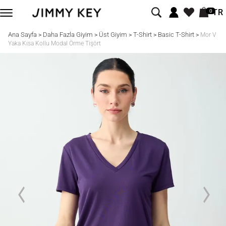
TR
0
Ana Sayfa
Daha Fazla Giyim
Üst Giyim
T-Shirt
Basic T-Shirt
>
>
>
>
>
Mor V
Yaka Kısa Kollu Modal Örme Tişört