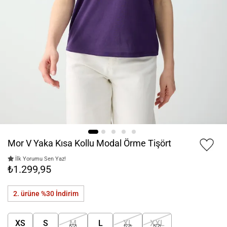
Mor V Yaka Kısa Kollu Modal Örme Tişört
İlk Yorumu Sen Yaz!
₺1.299,95
2. ürüne %30
İndirim
XS
S
M
L
XL
XXL