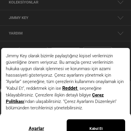
KOLEKSİYONLAR
JIMMY KEY
YARDIM
Mor V Yaka Kısa Kollu Modal Örme Tişört
© 2026 - JIMMY KEY |
Bilgi Toplumu Hizmetleri