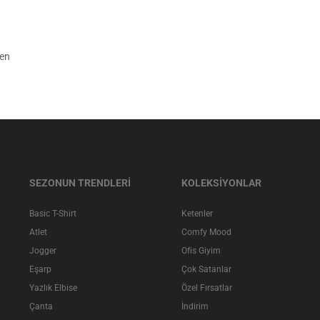
den
SEZONUN TRENDLERİ
KOLEKSİYONLAR
Basic T-Shirt
Ketenler
Atlet
Comfy Mood
Jogger
Ofis Giyim
Eşarp
Çok Satanlar
Yazlık Elbise
Özel Fırsatlar
Çanta
İndirim