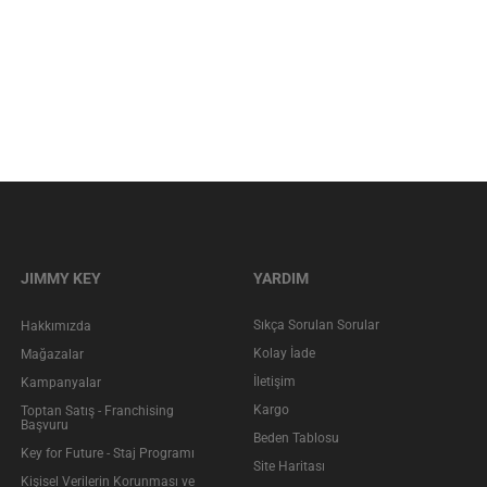
JIMMY KEY
YARDIM
Sıkça Sorulan Sorular
Hakkımızda
Kolay İade
Mağazalar
İletişim
Kampanyalar
Kargo
Toptan Satış - Franchising
Başvuru
Beden Tablosu
Key for Future - Staj Programı
Site Haritası
Kişisel Verilerin Korunması ve