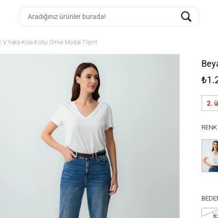
 V Yaka Kısa Kollu Örme Modal Tişört
Beya
₺1.
2. 
RENK
BEDE
X