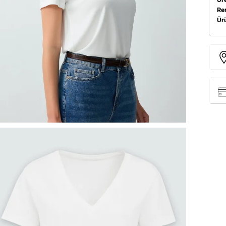
Re
Ür