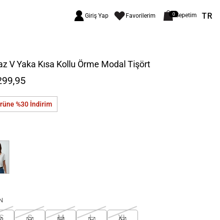
TR
0
Sepetim
Giriş Yap
Favorilerim
z V Yaka Kısa Kollu Örme Modal Tişört
299,95
ürüne %30
İndirim
N
S
S
M
L
XL