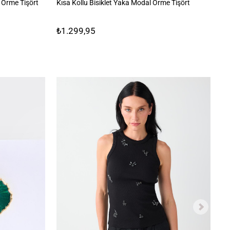
Kısa Kollu Bisiklet Yaka Modal Örme Tişört
%1
 Örme Tişört
₺1.299,95
₺