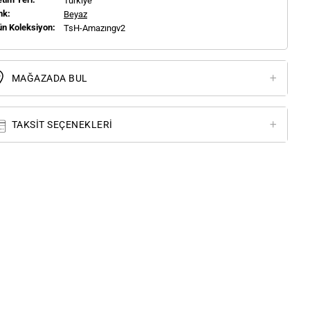
Türkiye
nk:
Beyaz
ün Koleksiyon:
TsH-Amazıngv2
MAĞAZADA BUL
TAKSIT SEÇENEKLERI