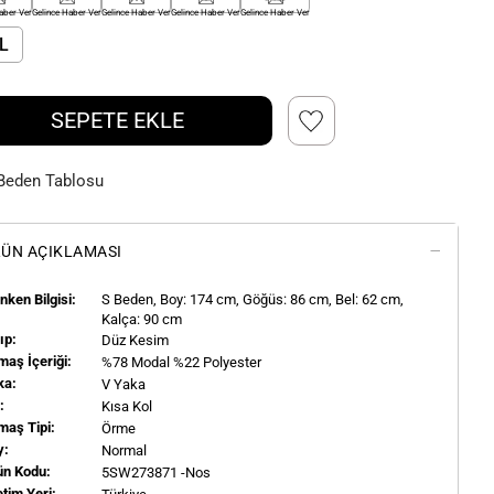
aber Ver
Gelince Haber Ver
Gelince Haber Ver
Gelince Haber Ver
Gelince Haber Ver
L
SEPETE EKLE
Beden Tablosu
ÜN AÇIKLAMASI
ken Bilgisi:
S
Beden, Boy:
174
cm, Göğüs: 86 cm, Bel: 62 cm,
Kalça: 90 cm
ıp:
Düz Kesim
aş İçeriği:
%78 Modal %22 Polyester
ka:
V Yaka
l:
Kısa Kol
maş Tipi:
Örme
y:
Normal
ün Kodu:
5SW273871 -Nos
tim Yeri: