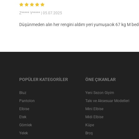
Z***** Y*****
| 05.07.2025
Düşünmeden alın her rengini aldım yeri yumuşacık 67 kg M be
POPÜLER KATEGORİLER
ÖNE ÇIKANLAR
Bluz
Yeni Sezon Giyim
Pantolon
Takı ve Aksesuar Modelleri
Elbise
Mini Elbise
Etek
Midi Elbise
Gömlek
Küpe
Yelek
Broş