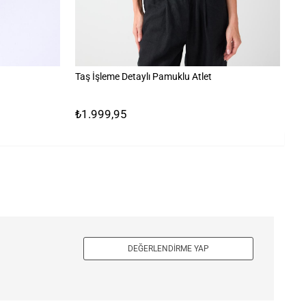
Taş İşleme Detaylı Pamuklu Atlet
%1
₺1.999,95
₺
DEĞERLENDIRME YAP