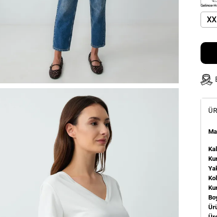
Gelince H
XX
ÜR
Man
Kal
Kum
Ya
Ko
Ku
Bo
Ür
Üre