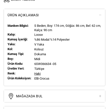
ÜRÜN AÇIKLAMASI
Manken Bilgisi:
S
Beden, Boy:
174
cm, Göğüs: 86 cm, Bel: 62 cm,
Kalça: 90 cm
Kalıp:
Loose
Kumaş İçeriği:
%86 Modal %14 Polyester
Yaka:
V Yaka
Kol:
Kolsuz
Kumaş Tipi:
Dokuma
Boy:
Midi
Ürün Kodu:
6SW066634 -05
Üretim Yeri:
Türkiye
Renk:
Haki
Ürün Koleksiyon:
ElB-Crocus
MAĞAZADA BUL