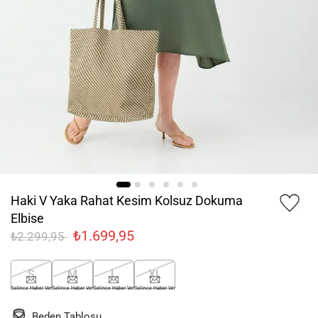
Haki V Yaka Rahat Kesim Kolsuz Dokuma
Elbise
₺1.699,95
₺2.299,95
S
M
L
XL
Gelince Haber Ver
Gelince Haber Ver
Gelince Haber Ver
Gelince Haber Ver
Beden Tablosu