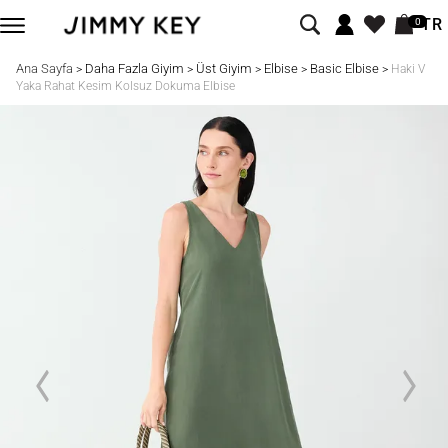
TR
0
Ana Sayfa
Daha Fazla Giyim
Üst Giyim
Elbise
Basic Elbise
>
>
>
>
>
Haki V
Yaka Rahat Kesim Kolsuz Dokuma Elbise