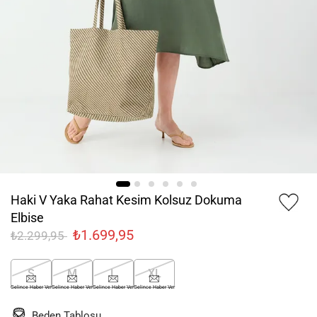
Haki V Yaka Rahat Kesim Kolsuz Dokuma
Elbise
₺1.699,95
₺2.299,95
S
M
L
XL
Gelince Haber Ver
Gelince Haber Ver
Gelince Haber Ver
Gelince Haber Ver
Beden Tablosu