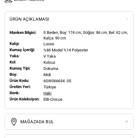
ÜRÜN AÇIKLAMASI
Manken Bilgisi:
S
Beden, Boy:
174
cm, Göğüs: 86 cm, Bel: 62 cm,
Kalça: 90 cm
Kalıp:
Loose
Kumaş İçeriği:
%86 Modal %14 Polyester
Yaka:
V Yaka
Kol:
Kolsuz
Kumaş Tipi:
Dokuma
Boy:
Midi
Ürün Kodu:
6SW066634 -05
Üretim Yeri:
Türkiye
Renk:
Haki
Ürün Koleksiyon:
ElB-Crocus
MAĞAZADA BUL