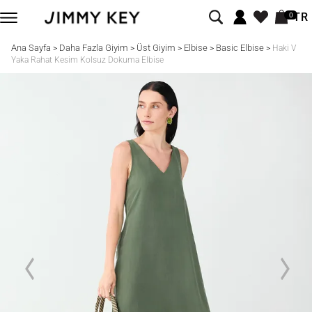
TR
0
Ana Sayfa
Daha Fazla Giyim
Üst Giyim
Elbise
Basic Elbise
>
>
>
>
>
Haki V
Yaka Rahat Kesim Kolsuz Dokuma Elbise