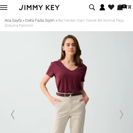
TR
0
Ana Sayfa
Daha Fazla Giyim
>
>
Bej Yandan Cepli Yüksek Bel Normal Paça
Dokuma Pantolon