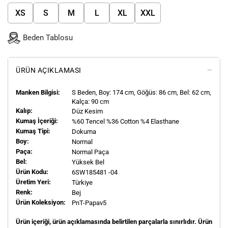
XS
S
M
L
XL
XXL
Beden Tablosu
ÜRÜN AÇIKLAMASI
Manken Bilgisi:
S
Beden, Boy:
174
cm, Göğüs: 86 cm, Bel: 62 cm,
Kalça: 90 cm
Kalıp:
Düz Kesim
Kumaş İçeriği:
%60 Tencel %36 Cotton %4 Elasthane
Kumaş Tipi:
Dokuma
Boy:
Normal
Paça:
Normal Paça
Bel:
Yüksek Bel
Ürün Kodu:
6SW185481 -04
Üretim Yeri:
Türkiye
Renk:
Bej
Ürün Koleksiyon:
PnT-Papav5
Ürün içeriği, ürün açıklamasında belirtilen parçalarla sınırlıdır. Ürün