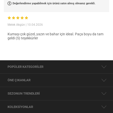
Değerlendirme yapabilmek için ürünü satın almış olmanız gerekli.
Melek Akgün
| 10.04.2026
Kumaşı çok güzel, yazın ve bahar için ideal. Paça boyu da tam
geldi (S) teşekkürler
POPÜLER KATEGORİLER
ÖNE ÇIKANLAR
SEZONUN TRENDLERİ
KOLEKSİYONLAR