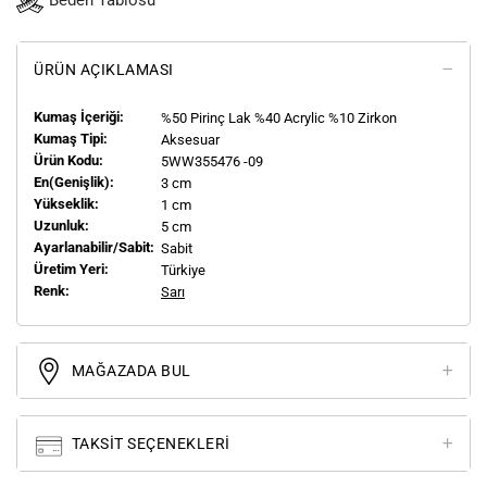
Beden Tablosu
ÜRÜN AÇIKLAMASI
Kumaş İçeriği:
%50 Pirinç Lak %40 Acrylic %10 Zirkon
Kumaş Tipi:
Aksesuar
Ürün Kodu:
5WW355476 -09
En(genişlik):
3 cm
Yükseklik:
1 cm
Uzunluk:
5 cm
Ayarlanabilir/Sabit:
Sabit
Üretim Yeri:
Türkiye
Renk:
Sarı
MAĞAZADA BUL
TAKSIT SEÇENEKLERI