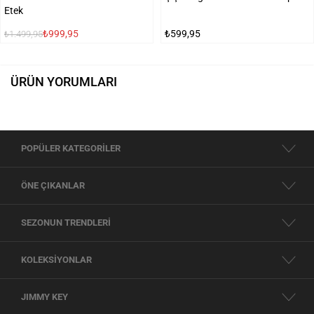
Etek
₺999,95
₺599,95
₺1.499,95
ÜRÜN YORUMLARI
POPÜLER KATEGORİLER
ÖNE ÇIKANLAR
SEZONUN TRENDLERİ
KOLEKSİYONLAR
JIMMY KEY