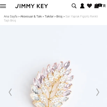
TR
0
Ana Sayfa
Aksesuar & Takı
Takılar
Broş
>
>
>
>
Sarı Yaprak Figürlü Renkli
Taşlı Broş