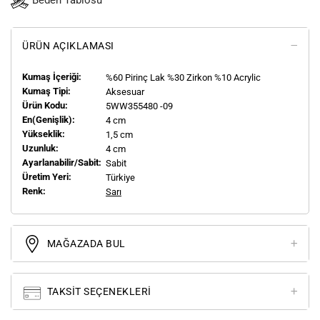
Beden Tablosu
ÜRÜN AÇIKLAMASI
Kumaş İçeriği:
%60 Pirinç Lak %30 Zirkon %10 Acrylic
Kumaş Tipi:
Aksesuar
Ürün Kodu:
5WW355480 -09
En(genişlik):
4 cm
Yükseklik:
1,5 cm
Uzunluk:
4 cm
Ayarlanabilir/Sabit:
Sabit
Üretim Yeri:
Türkiye
Renk:
Sarı
MAĞAZADA BUL
TAKSIT SEÇENEKLERI