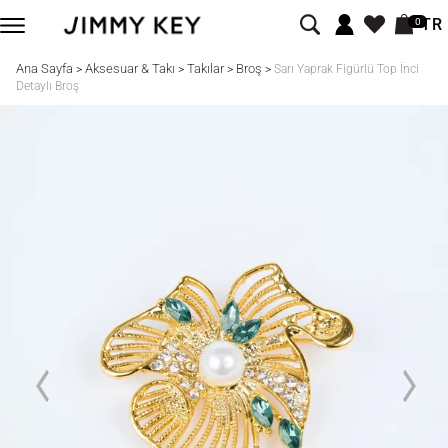
TR
0
Ana Sayfa
Aksesuar & Takı
Takılar
Broş
>
>
>
>
Sarı Yaprak Figürlü Top İnci
Detaylı Broş