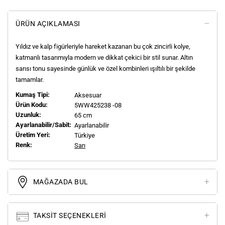
ÜRÜN AÇIKLAMASI
Yıldız ve kalp figürleriyle hareket kazanan bu çok zincirli kolye,
katmanlı tasarımıyla modern ve dikkat çekici bir stil sunar. Altın
sarısı tonu sayesinde günlük ve özel kombinleri ışıltılı bir şekilde
tamamlar.
Kumaş Tipi:
Aksesuar
Ürün Kodu:
5WW425238 -08
Uzunluk:
65 cm
Ayarlanabilir/Sabit:
Ayarlanabilir
Üretim Yeri:
Türkiye
Renk:
Sarı
MAĞAZADA BUL
TAKSIT SEÇENEKLERI