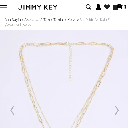
TR
0
Ana Sayfa
Aksesuar & Takı
Takılar
Kolye
>
>
>
>
Sarı Yıldız Ve Kalp Figürlü
Çok Zincirli Kolye