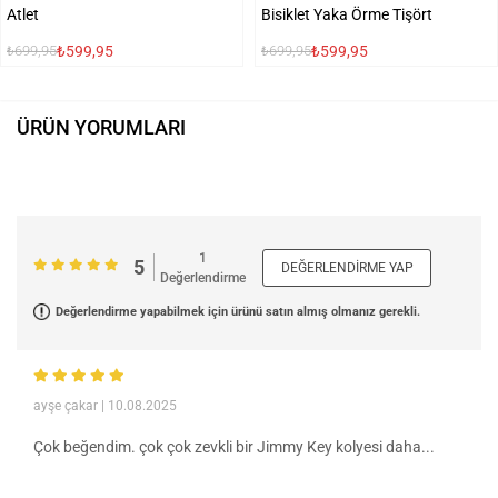
Atlet
Bisiklet Yaka Örme Tişört
₺599,95
₺599,95
₺699,95
₺699,95
ÜRÜN YORUMLARI
1
5
DEĞERLENDIRME YAP
Değerlendirme
Değerlendirme yapabilmek için ürünü satın almış olmanız gerekli.
ayşe çakar
| 10.08.2025
Çok beğendim. çok çok zevkli bir Jimmy Key kolyesi daha...