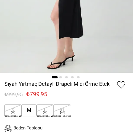
Siyah Yırtmaç Detaylı Drapeli Midi Örme Etek
₺799,95
₺999,95
S
M
L
XL
Gelince Haber Ver
Gelince Haber Ver
Gelince Haber Ver
Beden Tablosu