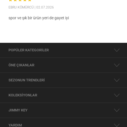
EBRU KÖMÜRCÜ
| 02.07.2026
spor ve şık bir ürün yeri de gayet iyi
POPÜLER KATEGORİLER
ÖNE ÇIKANLAR
SEZONUN TRENDLERİ
KOLEKSİYONLAR
JIMMY KEY
YARDIM