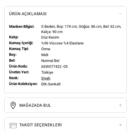
ÜRÜN AÇIKLAMASI
Manken Bilgisi:
S
Beden, Boy:
174
cm, Göğüs: 86 cm, Bel: 62 cm,
Kalça: 90 cm
Kalıp:
Düz Kesim
Kumaş İçeriği:
%96 Viscose %4 Elastane
Kumaş Tipi:
Örme
Boy:
Midi
Bel:
Normal Bel
Ürün Kodu:
6SW077422 -05
Üretim Yeri:
Türkiye
Renk:
Siyah
Ürün Koleksiyon:
EtK-Serıkalt
MAĞAZADA BUL
TAKSIT SEÇENEKLERI