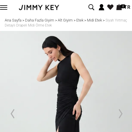
TR
0
Ana Sayfa
Daha Fazla Giyim
Alt Giyim
Etek
Midi Etek
>
>
>
>
>
Siyah Yırtmaç
Detaylı Drapeli Midi Örme Etek