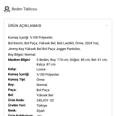
Beden Tablosu
ÜRÜN AÇIKLAMASI
Kumaş İçeriği: %100 Polyester,
Bol Kesim, Bol Paça, Yüksek Bel, Beli Lastikli, Örme, 2024 Yaz,
Jimmy Key Yüksek Bel Bol Paça Jogger Pantolon,
Boy Bilgisi: Normal.
Manken Bilgisi:
S
Beden, Boy:
174
cm, Göğüs: 85 cm, Bel: 61 cm,
Kalça: 87 cm
Kalıp:
Loose
Kumaş İçeriği:
%100 Polyester
Kumaş Tipi:
Örme
Boy:
Normal
Paça:
Bol Paça
Bel:
Yüksek Bel
Ürün Kodu:
24SJOY -02
Üretim Yeri:
Türkiye
Renk:
Siyah
Ürün Koleksiyon:
Joy