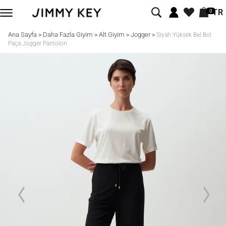
TR
0
Ana Sayfa
Daha Fazla Giyim
Alt Giyim
Jogger
>
>
>
>
Siyah Yüksek Bel Bol
Paça Jogger Pantolon