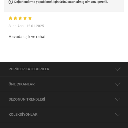
Değerlendirme yapabilmek için ürünü satın almış olmanız gerekli.
Suna Apa
| 12.01.2025
Havadar, şık ve rahat
POPÜLER KATEGORİLER
ÖNE ÇIKANLAR
SEZONUN TRENDLERİ
KOLEKSİYONLAR