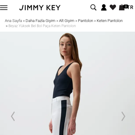
TR
0
Ana Sayfa
Daha Fazla Giyim
Alt Giyim
Pantolon
Keten Pantolon
>
>
>
>
>
Beyaz Yüksek Bel Bol Paça Keten Pantolon