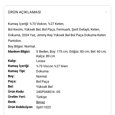
ÜRÜN AÇIKLAMASI
Kumaş İçeriği: %73 Viskon, %27 Keten,
Bol Kesim, Yüksek Bel, Bol Paça, Fermuarlı, Şerit Detaylı, Keten,
Dokuma, 2024 Yaz, Jimmy Key Yüksek Bel Bol Paça Dokuma Keten
Pantolon,
Boy Bilgisi: Normal.
Manken Bilgisi:
S
Beden, Boy:
173
cm, Göğüs: 83 cm, Bel: 60 cm,
Kalça: 89 cm
Kalıp:
Loose
Kumaş İçeriği:
%73 Viscon %27 linen
Kumaş Tipi:
Dokuma
Boy:
Normal
Paça:
Bol Paça
Bel:
Yüksek Bel
Ürün Kodu:
24SP044016 -05
Üretim Yeri:
Türkiye
Renk:
Beyaz
Ürün Koleksiyon:
Sp011022