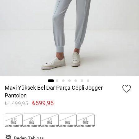
Mavi Yüksek Bel Dar Parça Cepli Jogger
Pantolon
₺599,95
₺1.499,95
XS
S
M
L
XL
Gelince Haber Ver
Gelince Haber Ver
Gelince Haber Ver
Gelince Haber Ver
Gelince Haber Ver
Beden Tablosu