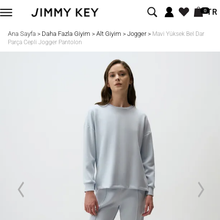
TR
0
Ana Sayfa
Daha Fazla Giyim
Alt Giyim
Jogger
>
>
>
>
Mavi Yüksek Bel Dar
Parça Cepli Jogger Pantolon