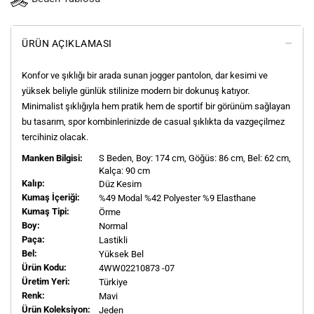
ÜRÜN AÇIKLAMASI
Konfor ve şıklığı bir arada sunan jogger pantolon, dar kesimi ve
yüksek beliyle günlük stilinize modern bir dokunuş katıyor.
Minimalist şıklığıyla hem pratik hem de sportif bir görünüm sağlayan
bu tasarım, spor kombinlerinizde de casual şıklıkta da vazgeçilmez
tercihiniz olacak.
Manken Bilgisi:
S
Beden, Boy:
174
cm, Göğüs: 86 cm, Bel: 62 cm,
Kalça: 90 cm
Kalıp:
Düz Kesim
Kumaş İçeriği:
%49 Modal %42 Polyester %9 Elasthane
Kumaş Tipi:
Örme
Boy:
Normal
Paça:
Lastikli
Bel:
Yüksek Bel
Ürün Kodu:
4WW02210873 -07
Üretim Yeri:
Türkiye
Renk:
Mavi
Ürün Koleksiyon:
Jeden