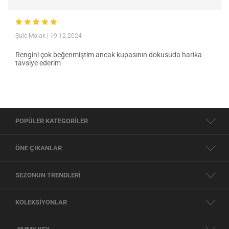
Şule Molak
| 19.12.2024
Rengini çok beğenmiştim ancak kupasının dokusuda harika
tavsiye ederim
POPÜLER KATEGORİLER
ÖNE ÇIKANLAR
SEZONUN TRENDLERİ
KOLEKSİYONLAR