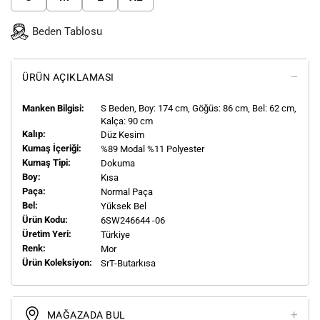
Beden Tablosu
ÜRÜN AÇIKLAMASI
Manken Bilgisi:
S
Beden, Boy:
174
cm, Göğüs: 86 cm, Bel: 62 cm,
Kalça: 90 cm
Kalıp:
Düz Kesim
Kumaş İçeriği:
%89 Modal %11 Polyester
Kumaş Tipi:
Dokuma
Boy:
Kısa
Paça:
Normal Paça
Bel:
Yüksek Bel
Ürün Kodu:
6SW246644 -06
Üretim Yeri:
Türkiye
Renk:
Mor
Ürün Koleksiyon:
SrT-Butarkısa
MAĞAZADA BUL