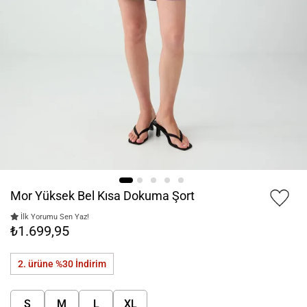
Mor Yüksek Bel Kısa Dokuma Şort
İlk Yorumu Sen Yaz!
₺1.699,95
2. ürüne %30
İndirim
S
M
L
XL