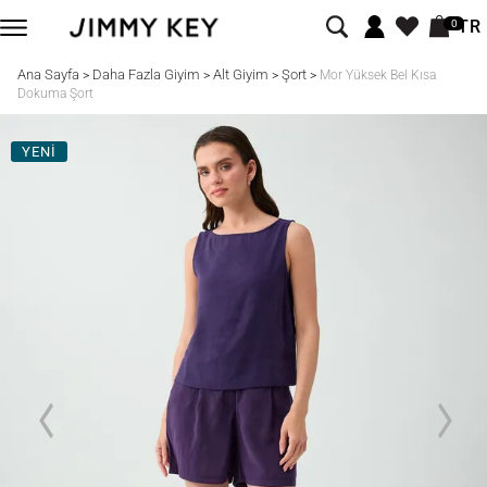
TR
0
Ana Sayfa
Daha Fazla Giyim
Alt Giyim
Şort
>
>
>
>
Mor Yüksek Bel Kısa
Dokuma Şort
YENİ