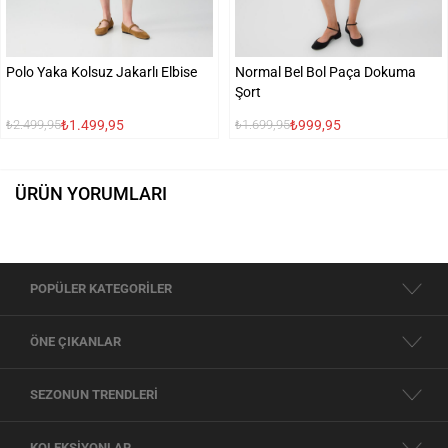
Polo Yaka Kolsuz Jakarlı Elbise
Normal Bel Bol Paça Dokuma
Şort
₺1.499,95
₺999,95
₺2.499,95
₺1.699,95
ÜRÜN YORUMLARI
POPÜLER KATEGORİLER
ÖNE ÇIKANLAR
SEZONUN TRENDLERİ
KOLEKSİYONLAR