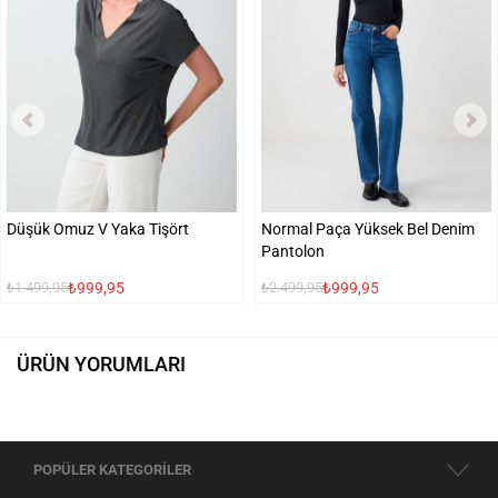
Düşük Omuz V Yaka Tişört
Normal Paça Yüksek Bel Denim
Pantolon
₺999,95
₺999,95
₺1.499,95
₺2.499,95
ÜRÜN YORUMLARI
POPÜLER KATEGORİLER