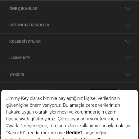
ÖNE ÇIKANLAR
SEZONUN TRENDLERİ
KOLEKSİYONLAR
JIMMY KEY
YARDIM