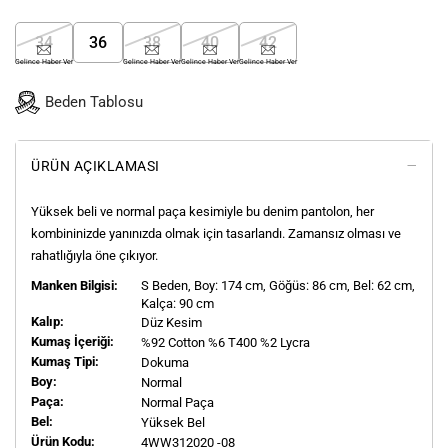
34
36
38
40
42
Gelince Haber Ver
Gelince Haber Ver
Gelince Haber Ver
Gelince Haber Ver
Beden Tablosu
ÜRÜN AÇIKLAMASI
Yüksek beli ve normal paça kesimiyle bu denim pantolon, her
kombininizde yanınızda olmak için tasarlandı. Zamansız olması ve
rahatlığıyla öne çıkıyor.
Manken Bilgisi:
S
Beden, Boy:
174
cm, Göğüs: 86 cm, Bel: 62 cm,
Kalça: 90 cm
Kalıp:
Düz Kesim
Kumaş İçeriği:
%92 Cotton %6 T400 %2 Lycra
Kumaş Tipi:
Dokuma
Boy:
Normal
Paça:
Normal Paça
Bel:
Yüksek Bel
Ürün Kodu:
4WW312020 -08