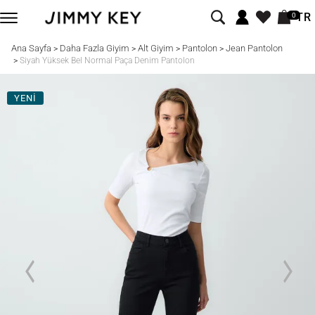
TR
0
Ana Sayfa
Daha Fazla Giyim
Alt Giyim
Pantolon
Jean Pantolon
>
>
>
>
>
Siyah Yüksek Bel Normal Paça Denim Pantolon
YENİ