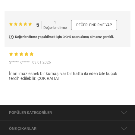
1
5
DEĞERLENDIRME YAP
Değerlendirme
Değerlendirme yapabilmek için ürünü satın almış olmanız gerekli.
S***** K*****
| 03.01.2026
İnanılmaz esnek bir kumaşı var bir hatta iki eden bile küçük
tercih edilebilir. ÇOK RAHAT
POPÜLER KATEGORİLER
ÖNE ÇIKANLAR