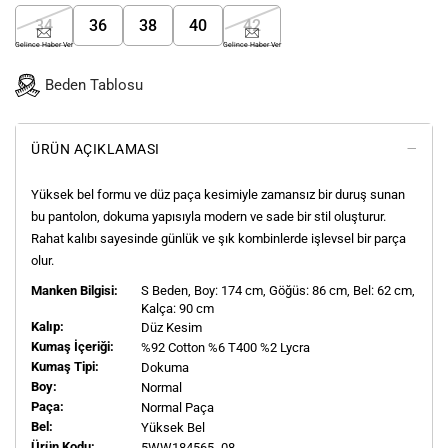
34
36
38
40
42
Gelince Haber Ver
Gelince Haber Ver
Beden Tablosu
ÜRÜN AÇIKLAMASI
Yüksek bel formu ve düz paça kesimiyle zamansız bir duruş sunan
bu pantolon, dokuma yapısıyla modern ve sade bir stil oluşturur.
Rahat kalıbı sayesinde günlük ve şık kombinlerde işlevsel bir parça
olur.
Manken Bilgisi:
S
Beden, Boy:
174
cm, Göğüs: 86 cm, Bel: 62 cm,
Kalça: 90 cm
Kalıp:
Düz Kesim
Kumaş İçeriği:
%92 Cotton %6 T400 %2 Lycra
Kumaş Tipi:
Dokuma
Boy:
Normal
Paça:
Normal Paça
Bel:
Yüksek Bel
Ürün Kodu:
5WW184565 -08