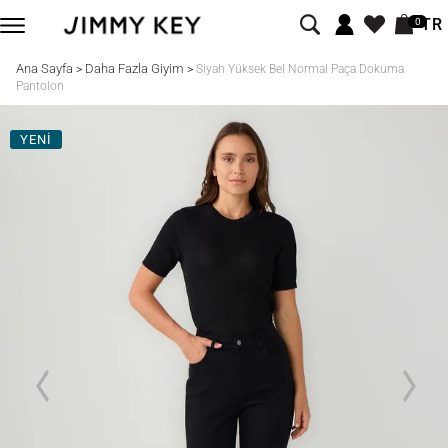
TR
0
Ana Sayfa
Daha Fazla Giyim
>
>
Siyah Yüksek Bel Normal Paça Dokuma
Pantolon
YENİ